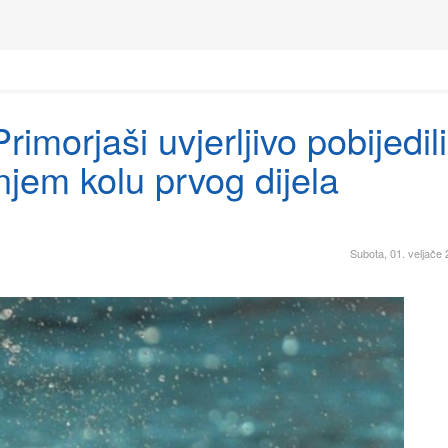
imorjaši uvjerljivo pobijedili
jem kolu prvog dijela
Subota, 01. veljače 