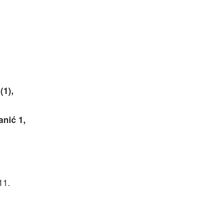
(1),
anić 1,
11.