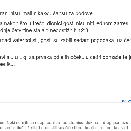
rani nisu imali nikakvu šansu za bodove.
a nakon što u trećoj dionici gosti nisu niti jednom zatresli
nje četvrtine stajalo nedostižnih 12:3.
omaći vaterpolisti, gosti su zabili sedam pogodaka, uz četi
avljaju u Ligi za prvaka gdje ih očekuju četiri domaće te 
beniku.
na v
iće. Neki od njih su neophodni za rad stranice, dok nam drugi pomažu po
 sami odlučiti želite li dopustiti kolačiće ili ne. Imajte na umu da ako i
Impressum