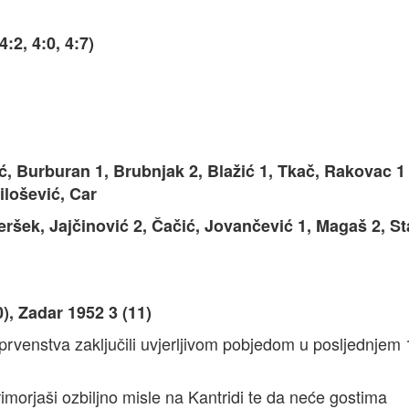
2, 4:0, 4:7)
 Burburan 1, Brubnjak 2, Blažić 1, Tkač, Rakovac 1 
Milošević, Car
ršek, Jajčinović 2, Čačić, Jovančević 1, Magaš 2, St
0), Zadar 1952 3 (11)
 prvenstva zaključili uvjerljivom pobjedom u posljednjem 
imorjaši ozbiljno misle na Kantridi te da neće gostima