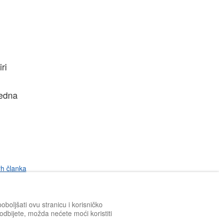
ri
jedna
rh članka
boljšati ovu stranicu i korisničko
h odbijete, možda nećete moći koristiti