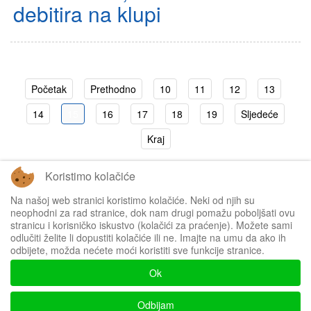
debitira na klupi
Početak
Prethodno
10
11
12
13
14
15
16
17
18
19
Sljedeće
Kraj
Koristimo kolačiće
Stranica 15 od 19
Na našoj web stranici koristimo kolačiće. Neki od njih su
neophodni za rad stranice, dok nam drugi pomažu poboljšati ovu
stranicu i korisničko iskustvo (kolačići za praćenje). Možete sami
odlučiti želite li dopustiti kolačiće ili ne. Imajte na umu da ako ih
odbijete, možda nećete moći koristiti sve funkcije stranice.
Impressum
Ok
Politika privatnosti
Odbijam