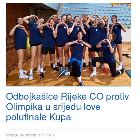
Odbojkašice Rijeke CO protiv
Olimpika u srijedu love
polufinale Kupa
Nedjelja, 24. siječnja 2021. 14:06