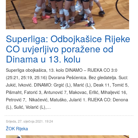
Superliga: Odbojkašice Rijeke
CO uvjerljivo poražene od
Dinama u 13. kolu
Superliga obojkašica, 13. kolo DINAMO – RIJEKA CO 3:0
(25:21, 25:19, 25:16) Dvorana Pešćenica. Bez gledatelja. Suci:
Jukić, Ivković. DINAMO: Grgić (L), Marić (L), Deak 11, Tomić 5,
Pišmaht, Fatorić 3, Antunović 7, Makovac, Erllić, Mihaljević 16,
Petrović 7, Nikačević, Matuško, Jularić 1. RIJEKA CO: Denona
(L), Sulić, Volarić (L),…
Srijeda, 27. siječnja 2021. 19:24
ŽOK Rijeka