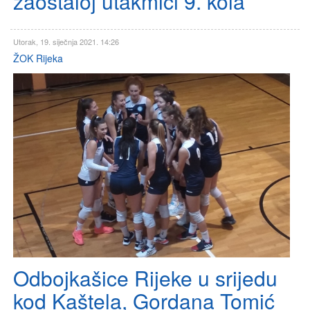
zaostaloj utakmici 9. kola
Utorak, 19. siječnja 2021. 14:26
ŽOK Rijeka
Odbojkašice Rijeke u srijedu
kod Kaštela, Gordana Tomić