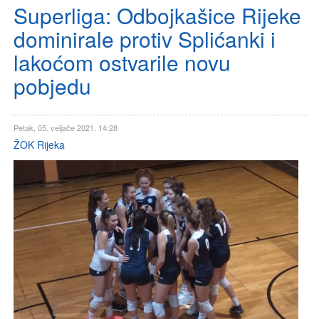
Superliga: Odbojkašice Rijeke
dominirale protiv Splićanki i
lakoćom ostvarile novu
pobjedu
Petak, 05. veljače 2021. 14:28
ŽOK Rijeka