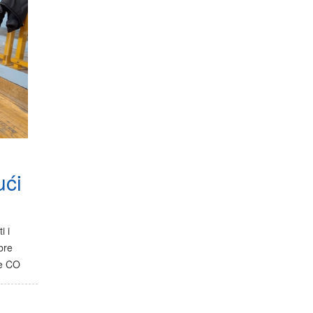
ući
i i
bre
ke CO