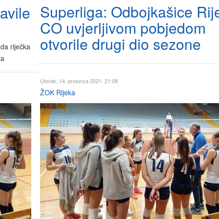
Superliga: Odbojkašice Rij
avile
CO uvjerljivom pobjedom
otvorile drugi dio sezone
da riječka
la
Utorak, 14. prosinca 2021. 21:08
ŽOK Rijeka