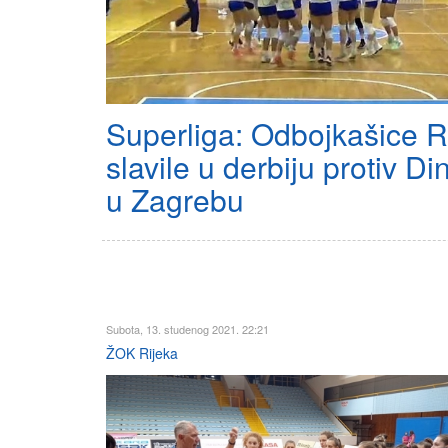
Superliga: Odbojkašice R
slavile u derbiju protiv D
u Zagrebu
Subota, 13. studenog 2021. 22:21
ŽOK Rijeka