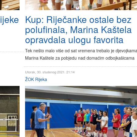
ijeke
Kup: Riječanke ostale bez
polufinala, Marina Kaštela
opravdala ulogu favorita
Tek nešto malo više od sat vremena trebalo je djevojkam
Marina Kaštele za pobjedu nad domaćim odbojkašicama
Utorak, 30. studenog 2021. 21:14
ŽOK Rijeka