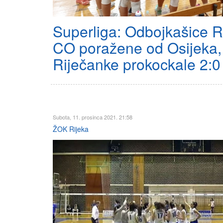
Superliga: Odbojkašice R
CO poražene od Osijeka,
Riječanke prokockale 2:0
Subota, 11. prosinca 2021. 21:58
ŽOK Rijeka