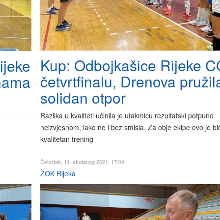
Kup: Odbojkašice Rijeke C
ijeke
četvrtfinalu, Drenova pružil
inama
solidan otpor
Razlika u kvaliteti učinila je utakmicu rezultatski potpuno
neizvjesnom, iako ne i bez smisla. Za obje ekipe ovo je bi
kvalitetan trening
Četvrtak, 11. studenog 2021. 17:04
ŽOK Rijeka