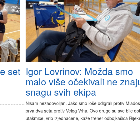
e set
Igor Lovrinov: Možda smo
malo više očekivali ne znaj
snagu svih ekipa
Nisam nezadovoljan. Jako smo loše odigrali protiv Mladost
prva dva seta protiv Velog Vrha. Ovo drugo su sve bile do
utakmice, vrlo izjednačene, kaže trener odbojkašica Rije