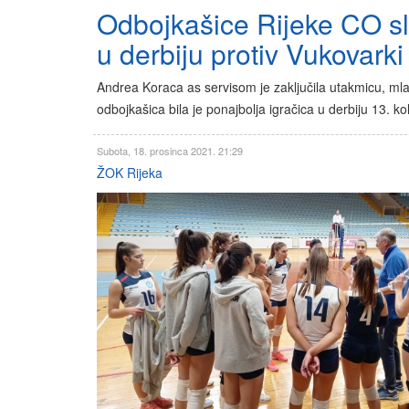
Odbojkašice Rijeke CO sl
u derbiju protiv Vukovarki
Andrea Koraca as servisom je zaključila utakmicu, mla
odbojkašica bila je ponajbolja igračica u derbiju 13. ko
Subota, 18. prosinca 2021. 21:29
ŽOK Rijeka