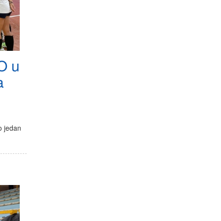
O u
a
o jedan