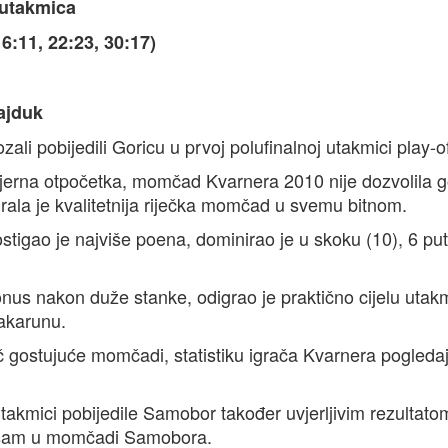
 utakmica
:11, 22:23, 30:17)
ajduk
ali pobijedili Goricu u prvoj polufinalnoj utakmici play-of
jerna otpočetka, momčad Kvarnera 2010 nije dozvolila 
irala je kvalitetnija riječka momčad u svemu bitnom.
stigao je najviše poena, dominirao je u skoku (10), 6 put
tonus nakon duže stanke, odigrao je praktično cijelu utak
Čakarunu.
rač gostujuće momčadi, statistiku igrača Kvarnera pogleda
takmici pobijedile Samobor također uvjerljivim rezultato
o sam u momčadi Samobora.