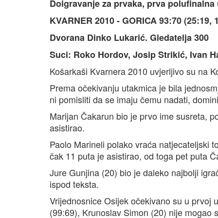
Doigravanje za prvaka, prva polufinalna
KVARNER 2010 - GORICA 93:70 (25:19, 16
Dvorana Dinko Lukarić. Gledatelja 300
Suci: Roko Hordov, Josip Strikić, Ivan H
Košarkaši Kvarnera 2010 uvjerljivo su na Koz
Prema očekivanju utakmica je bila jednosm
ni pomisliti da se imaju čemu nadati, domin
Marijan Čakarun bio je prvo ime susreta, po
asistirao.
Paolo Marineli polako vraća natjecateljski 
čak 11 puta je asistirao, od toga pet puta 
Jure Gunjina (20) bio je daleko najbolji ig
ispod teksta.
Vrijednosnice Osijek očekivano su u prvoj u
(99:69), Krunoslav Simon (20) nije moga