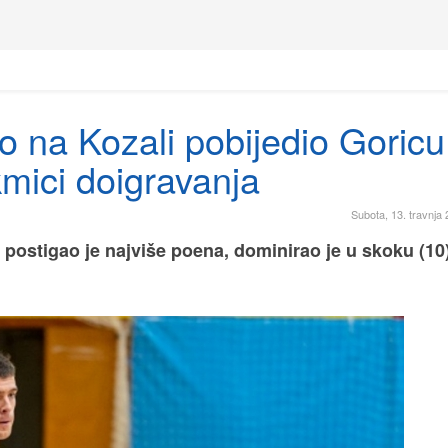
vo na Kozali pobijedio Goricu
kmici doigravanja
Subota, 13. travnja 
 postigao je najviše poena, dominirao je u skoku (10)