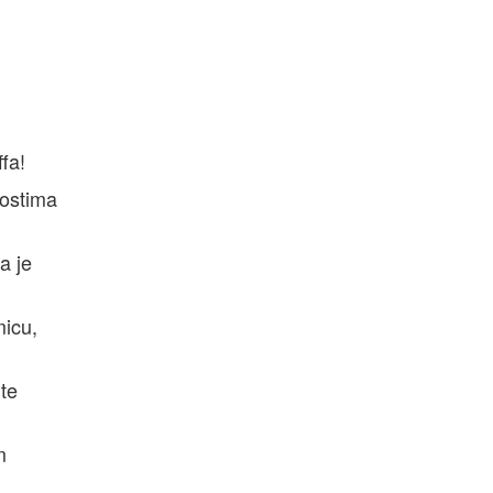
fa!
gostima
a je
micu,
jte
m