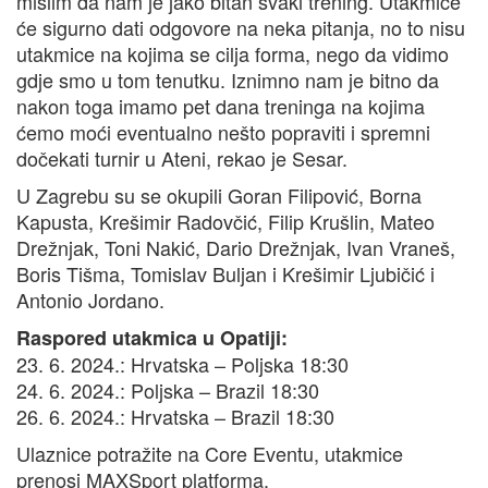
mislim da nam je jako bitan svaki trening. Utakmice
će sigurno dati odgovore na neka pitanja, no to nisu
utakmice na kojima se cilja forma, nego da vidimo
gdje smo u tom tenutku. Iznimno nam je bitno da
nakon toga imamo pet dana treninga na kojima
ćemo moći eventualno nešto popraviti i spremni
dočekati turnir u Ateni, rekao je Sesar.
U Zagrebu su se okupili Goran Filipović, Borna
Kapusta, Krešimir Radovčić, Filip Krušlin, Mateo
Drežnjak, Toni Nakić, Dario Drežnjak, Ivan Vraneš,
Boris Tišma, Tomislav Buljan i Krešimir Ljubičić i
Antonio Jordano.
Raspored utakmica u Opatiji:
23. 6. 2024.: Hrvatska – Poljska 18:30
24. 6. 2024.: Poljska – Brazil 18:30
26. 6. 2024.: Hrvatska – Brazil 18:30
Ulaznice potražite na Core Eventu, utakmice
prenosi MAXSport platforma.