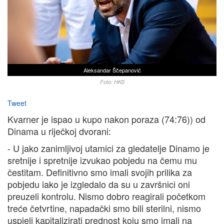
Aleksandar Ščepanović
Foto: HKS
Tweet
Kvarner je ispao u kupo nakon poraza (74:76)) od
Dinama u riječkoj dvorani:
- U jako zanimljivoj utamici za gledatelje Dinamo je
sretnije i spretnije izvukao pobjedu na čemu mu
čestitam. Definitivno smo imali svojih prilika za
pobjedu iako je izgledalo da su u završnici oni
preuzeli kontrolu. Nismo dobro reagirali početkom
treće četvrtine, napadački smo bili sterilni, nismo
uspjeli kapitalizirati prednost koju smo imali na