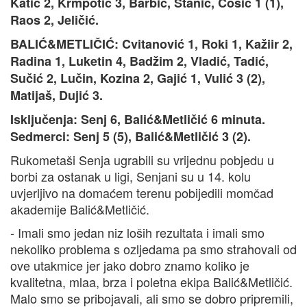
Katić 2, Krmpotić 3, Barbić, Stanić, Ćosić 1 (1),
Raos 2, Jeličić.
BALIĆ&METLIČIĆ: Cvitanović 1, Roki 1, Kažiir 2,
Radina 1, Luketin 4, Badžim 2, Vladić, Tadić,
Sučić 2, Lučin, Kozina 2, Gajić 1, Vulić 3 (2),
Matijaš, Dujić 3.
Isključenja: Senj 6, Balić&Metličić 6 minuta.
Sedmerci: Senj 5 (5), Balić&Metličić 3 (2).
Rukometaši Senja ugrabili su vrijednu pobjedu u
borbi za ostanak u ligi, Senjani su u 14. kolu
uvjerljivo na domaćem terenu pobijedili momčad
akademije Balić&Metličić.
- Imali smo jedan niz loših rezultata i imali smo
nekoliko problema s ozljedama pa smo strahovali od
ove utakmice jer jako dobro znamo koliko je
kvalitetna, mlaa, brza i poletna ekipa Balić&Metličić.
Malo smo se pribojavali, ali smo se dobro pripremili,