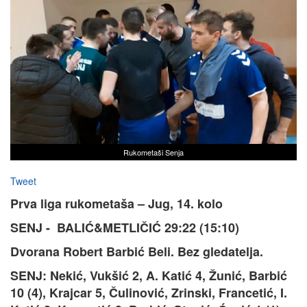
Rukometaši Senja
Tweet
Prva liga rukometaša – Jug, 14. kolo
SENJ - BALIĆ&METLIČIĆ 29:22 (15:10)
Dvorana Robert Barbić Beli. Bez gledatelja.
SENJ: Nekić, Vukšić 2, A. Katić 4, Žunić, Barbić
10 (4), Krajcar 5, Čulinović, Zrinski, Francetić, I.