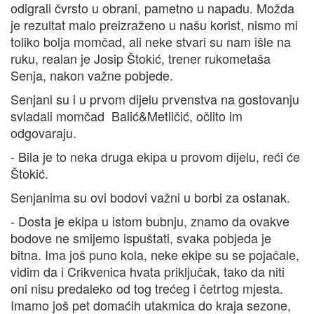
odigrali čvrsto u obrani, pametno u napadu. Možda
je rezultat malo preizraženo u našu korist, nismo mi
toliko bolja momčad, ali neke stvari su nam išle na
ruku, realan je Josip Štokić, trener rukometaša
Senja, nakon važne pobjede.
Senjani su i u prvom dijelu prvenstva na gostovanju
svladali momčad Balić&Metličić, očlito im
odgovaraju.
- Bila je to neka druga ekipa u provom dijelu, reći će
Štokić.
Senjanima su ovi bodovi važni u borbi za ostanak.
- Dosta je ekipa u istom bubnju, znamo da ovakve
bodove ne smijemo ispuštati, svaka pobjeda je
bitna. Ima još puno kola, neke ekipe su se pojačale,
vidim da i Crikvenica hvata priključak, tako da niti
oni nisu predaleko od tog trećeg i četrtog mjesta.
Imamo još pet domaćih utakmica do kraja sezone,