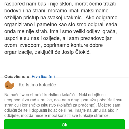
raspored nam baš i nije sklon, morat ćemo tražiti
bodove i na strani, moramo imati maksimalno
ozbiljan pristup na svakoj utakmici. Ako odigramo
organizirano i pametno kao što smo odigrali sada
onda me nije strah. Imali smo veliki odljev igrača,
usporile su nas i ozljede, ali sam prezadovoljan
ovom izvedbom, poprimamo konture dobre
organizacije, zaključit će Josip Štokić.
Objavljeno u
Prva liga (m)
Koristimo kolačiće
na vrh članka
Na našoj web stranici koristimo kolačiće. Neki od njih su
neophodni za rad stranice, dok nam drugi pomažu poboljšati ovu
stranicu i korisničko iskustvo (kolačići za praćenje). Možete sami
odlučiti želite li dopustiti kolačiće ili ne. Imajte na umu da ako ih
odbijete, možda nećete moći koristiti sve funkcije stranice.
Impressum
Ok