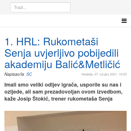
1. HRL: Rukometaši
Senja uvjerljivo pobijedili
akademiju Balić&Metličić
Napisao/la
SC
Nedjelja, 07. ožujka 2021. 19:05
Imali smo veliki odljev igrača, usporile su nas i
ozljede, ali sam prezadovoljan ovom izvedbom,
kaže Josip Štokić, trener rukometaša Senja