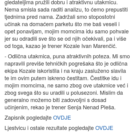
gledateljima pružili dobru i atraktivnu utakmicu.
Nema smisla sada raditi analizu, to ćemo prepustiti
tjednima pred nama. Zadržali smo stopostotni
učinak na domaćem parketu što me baš veseli i
opet ponavljam, mojim momcima idu samo pohvale
jer su odradili sve što se od njih očekivali, pa i više
od toga, kazao je trener Kozale Ivan Marenčić.
- Odlična utakmica, puna atraktivnih poteza. Mi smo
napravili previše tehničkih pogrešaka što je odlična
ekipa Kozale iskoristila i na kraju zasluženo slavila
te im ovim putem iskreno čestitam. Čestitke idu i
mojim momcima, ne samo zbog ove utakmice već i
zbog svega što su uradili u polusezoni. Mislim da
generalno možemo biti zadovoljni s dosad
učinjenim, rekao je trener Senja Nenad Pleša.
Zapisnik pogledajte
OVDJE
Ljestvicu i ostale rezultate pogledajte
OVDJE