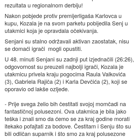
rezultata u regionalnom derbiju!
Nakon pobjede protiv premijerligaša Karlovca u
kupu, Kozala je na svom parketu pobijedila Senj u
utakmici koja je opravdala očekivanja.
Senjani su stalno održavali aktivan zaostatak, nisu
se domaći igrači mogli opustiti.
U 48. minuti Senjani su zadnji put izjednačili (26:26),
odgovornost su preuzeli najbolji igrači, Kozala je
utakmicu privela kraju pogocima Raula Valkovića
(3), Gabriela Rajiča (2) i Karla Devčića (2), koji se
oporavio od lakše ozljede.
- Prije svega želio bih čestitati svojoj momčadi na
fantastičnoj polusezoni. Ova utakmica je bila jako
teška i znali smo da ćemo se za kraj godine morati
itekako pofajtati za bodove. Čestitam i Senju što su
bili odličan suparnik i što smo za kraj polusezone