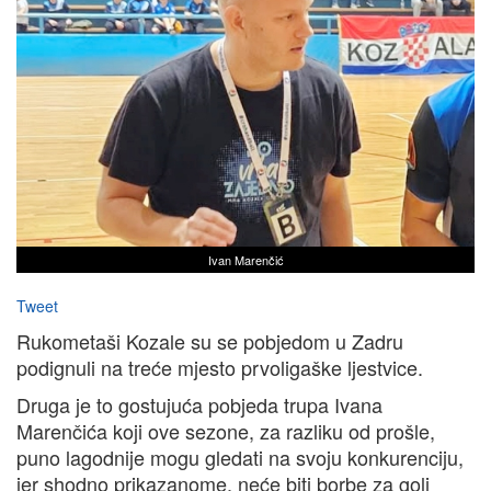
Ivan Marenčić
Tweet
Rukometaši Kozale su se pobjedom u Zadru
podignuli na treće mjesto prvoligaške ljestvice.
Druga je to gostujuća pobjeda trupa Ivana
Marenčića koji ove sezone, za razliku od prošle,
puno lagodnije mogu gledati na svoju konkurenciju,
jer shodno prikazanome, neće biti borbe za goli