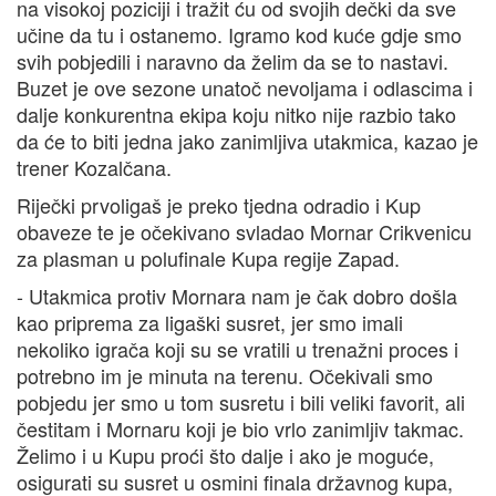
na visokoj poziciji i tražit ću od svojih dečki da sve
učine da tu i ostanemo. Igramo kod kuće gdje smo
svih pobjedili i naravno da želim da se to nastavi.
Buzet je ove sezone unatoč nevoljama i odlascima i
dalje konkurentna ekipa koju nitko nije razbio tako
da će to biti jedna jako zanimljiva utakmica, kazao je
trener Kozalčana.
Riječki prvoligaš je preko tjedna odradio i Kup
obaveze te je očekivano svladao Mornar Crikvenicu
za plasman u polufinale Kupa regije Zapad.
- Utakmica protiv Mornara nam je čak dobro došla
kao priprema za ligaški susret, jer smo imali
nekoliko igrača koji su se vratili u trenažni proces i
potrebno im je minuta na terenu. Očekivali smo
pobjedu jer smo u tom susretu i bili veliki favorit, ali
čestitam i Mornaru koji je bio vrlo zanimljiv takmac.
Želimo i u Kupu proći što dalje i ako je moguće,
osigurati su susret u osmini finala državnog kupa,