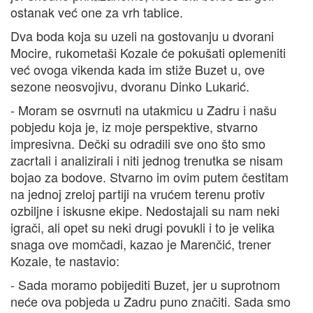
ostanak već one za vrh tablice.
Dva boda koja su uzeli na gostovanju u dvorani
Mocire, rukometaši Kozale će pokušati oplemeniti
već ovoga vikenda kada im stiže Buzet u, ove
sezone neosvojivu, dvoranu Dinko Lukarić.
- Moram se osvrnuti na utakmicu u Zadru i našu
pobjedu koja je, iz moje perspektive, stvarno
impresivna. Dečki su odradili sve ono što smo
zacrtali i analizirali i niti jednog trenutka se nisam
bojao za bodove. Stvarno im ovim putem čestitam
na jednoj zreloj partiji na vrućem terenu protiv
ozbiljne i iskusne ekipe. Nedostajali su nam neki
igrači, ali opet su neki drugi povukli i to je velika
snaga ove momčadi, kazao je Marenčić, trener
Kozale, te nastavio:
- Sada moramo pobijediti Buzet, jer u suprotnom
neće ova pobjeda u Zadru puno značiti. Sada smo