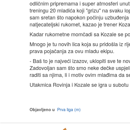
odličnim pripremama i super atmosferi unu
treningu 20 mladića koji "grizu" na svaku lo
sam sretan što napokon počinju uzbuđenja u 
natjecateljski rukomet, kazao je trener Koza
Kadar rukometne momčadi sa Kozale se po
Mnogo je tu novih lica koja su pridošla iz rij
prava pojačanja za ovu mladu ekipu.
- Baš to je najveći izazov, uklopiti sve te 
Zadovoljan sam što smo neke dečke uspjeli vra
raditi sa njima, li i motiv ovim mlađima da s
Utakmica Rovinja i Kozale se igra u subotu
Objavljeno u
Prva liga (m)