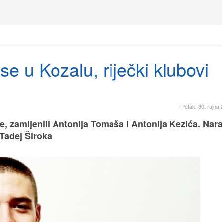
e u Kozalu, riječki klubovi
Petak, 30. rujna
de, zamijenili Antonija Tomaša i Antonija Kezića. Nar
 Tadej Široka