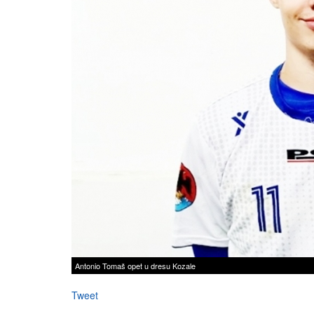
Antonio Tomaš opet u dresu Kozale
Tweet