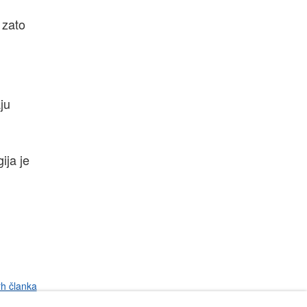
 zato
aju
ija je
rh članka