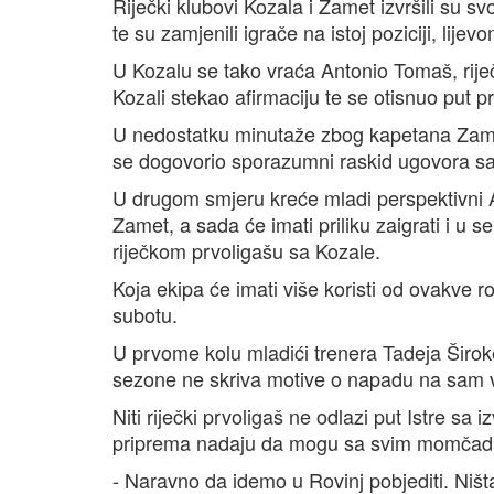
Riječki klubovi Kozala i Zamet izvršili su s
te su zamjenili igrače na istoj poziciji, lijevo
U Kozalu se tako vraća Antonio Tomaš, rij
Kozali stekao afirmaciju te se otisnuo put p
U nedostatku minutaže zbog kapetana Zameć
se dogovorio sporazumni raskid ugovora 
U drugom smjeru kreće mladi perspektivni A
Zamet, a sada će imati priliku zaigrati i u 
riječkom prvoligašu sa Kozale.
Koja ekipa će imati više koristi od ovakve 
subotu.
U prvome kolu mladići trenera Tadeja Širok
sezone ne skriva motive o napadu na sam v
Niti riječki prvoligaš ne odlazi put Istre s
priprema nadaju da mogu sa svim momčadim
- Naravno da idemo u Rovinj pobjediti. Ništa