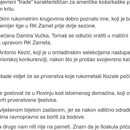
vojevrsni "trade" karakterističan za američke košarkaške 
m krilu.
ečkim rukometnim krugovima dobro poznato ime, koji je b
remijer lige u RK Zamet prije dvije sezone.
ana Damira Vučka, Tomaš se odlučio vratiti u matični 
sa upravom RK Zameta.
ntonio Kezić, koji je u omladinskim selekcijama nastup
seniorskoj konkurenciji, nakon što je prošao svojevrsno kal
rošade vidjet će se prvenstva koje rukometaši Kozale poči
e gostovat će u Rovinju kod istoimenog domaćina, koji 
rh prvenstvene ljestvice.
a izviješenom bijelom zastavom, jer se nakon odlično odrađ
a ravnopravno se boriti za bodove.
 drugo nam niti nije na pameti. Znam da je floskula priča