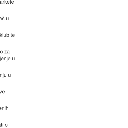
parkete
aš u
klub te
ao za
jenje u
nju u
ove
enih
ti o