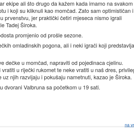
tar ekipe ali što drugo da kažem kada imamo na svakom
ptu i koji su kliknuli kao momčad. Zato sam optimističan i
prvenstvu, jer praktički četiri mjeseca nismo igrali
le Tadej Široka.
dosta promjenio od prošle sezone.
ečkih omladinskih pogona, ali i neki igrači koji predstavlj
nove dečke u momčad, napraviti od pojedinaca cjelinu.
titi u riječki rukomet te neke vratiti u naš dres, privileg
e uz njih razvijaju i pokušaju nametnuti, kazao je Široka.
 u dvorani Valbruna sa početkom u 19 sati.
na v