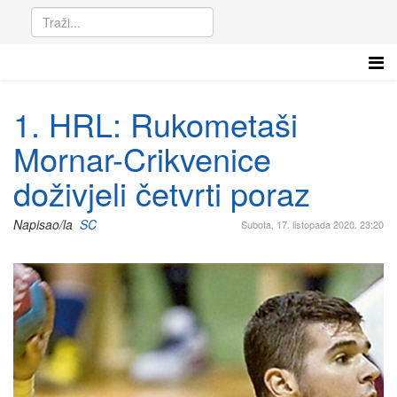
1. HRL: Rukometaši
Mornar-Crikvenice
doživjeli četvrti poraz
Napisao/la
SC
Subota, 17. listopada 2020. 23:20