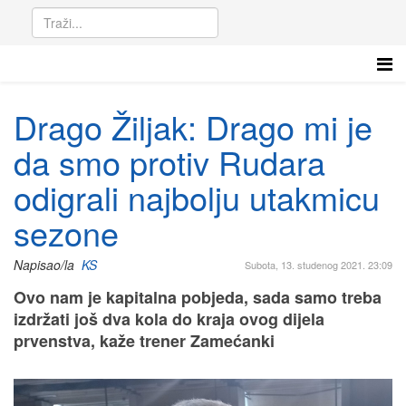
Drago Žiljak: Drago mi je
da smo protiv Rudara
odigrali najbolju utakmicu
sezone
Napisao/la
KS
Subota, 13. studenog 2021. 23:09
Ovo nam je kapitalna pobjeda, sada samo treba
izdržati još dva kola do kraja ovog dijela
prvenstva, kaže trener Zamećanki