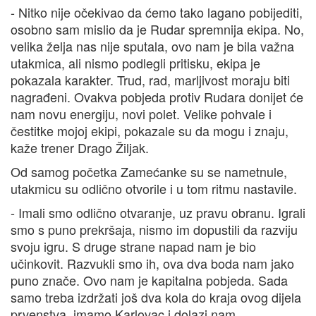
- Nitko nije očekivao da ćemo tako lagano pobijediti,
osobno sam mislio da je Rudar spremnija ekipa. No,
velika želja nas nije sputala, ovo nam je bila važna
utakmica, ali nismo podlegli pritisku, ekipa je
pokazala karakter. Trud, rad, marljivost moraju biti
nagrađeni. Ovakva pobjeda protiv Rudara donijet će
nam novu energiju, novi polet. Velike pohvale i
čestitke mojoj ekipi, pokazale su da mogu i znaju,
kaže trener Drago Žiljak.
Od samog početka Zamećanke su se nametnule,
utakmicu su odlično otvorile i u tom ritmu nastavile.
- Imali smo odlično otvaranje, uz pravu obranu. Igrali
smo s puno prekršaja, nismo im dopustili da razviju
svoju igru. S druge strane napad nam je bio
učinkovit. Razvukli smo ih, ova dva boda nam jako
puno znače. Ovo nam je kapitalna pobjeda. Sada
samo treba izdržati još dva kola do kraja ovog dijela
prvenstva, imamo Karlovac i dolazi nam