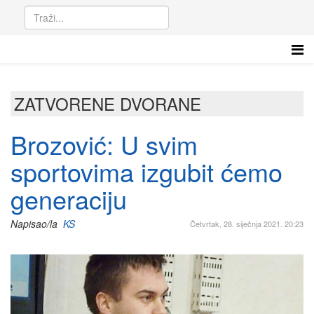
ZATVORENE DVORANE
Brozović: U svim
sportovima izgubit ćemo
generaciju
Napisao/la
KS
Četvrtak, 28. siječnja 2021. 20:23