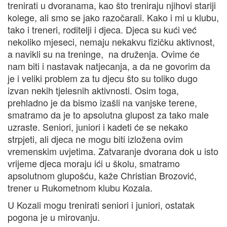
trenirati u dvoranama, kao što treniraju njihovi stariji
kolege, ali smo se jako razočarali. Kako i mi u klubu,
tako i treneri, roditelji i djeca. Djeca su kući već
nekoliko mjeseci, nemaju nekakvu fizičku aktivnost,
a navikli su na treninge, na druženja. Ovime će
nam biti i nastavak natjecanja, a da ne govorim da
je i veliki problem za tu djecu što su toliko dugo
izvan nekih tjelesnih aktivnosti. Osim toga,
prehladno je da bismo izašli na vanjske terene,
smatramo da je to apsolutna glupost za tako male
uzraste. Seniori, juniori i kadeti će se nekako
strpjeti, ali djeca ne mogu biti izložena ovim
vremenskim uvjetima. Zatvaranje dvorana dok u isto
vrijeme djeca moraju ići u školu, smatramo
apsolutnom glupošću, kaže Christian Brozović,
trener u Rukometnom klubu Kozala.
U Kozali mogu trenirati seniori i juniori, ostatak
pogona je u mirovanju.