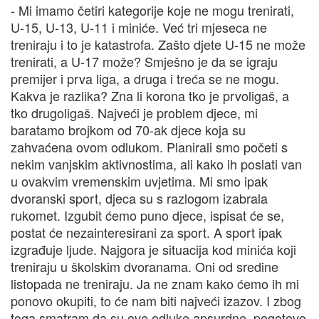
- Mi imamo četiri kategorije koje ne mogu trenirati,
U-15, U-13, U-11 i miniće. Već tri mjeseca ne
treniraju i to je katastrofa. Zašto djete U-15 ne može
trenirati, a U-17 može? Smješno je da se igraju
premijer i prva liga, a druga i treća se ne mogu.
Kakva je razlika? Zna li korona tko je prvoligaš, a
tko drugoligaš. Najveći je problem djece, mi
baratamo brojkom od 70-ak djece koja su
zahvaćena ovom odlukom. Planirali smo početi s
nekim vanjskim aktivnostima, ali kako ih poslati van
u ovakvim vremenskim uvjetima. Mi smo ipak
dvoranski sport, djeca su s razlogom izabrala
rukomet. Izgubit ćemo puno djece, ispisat će se,
postat će nezainteresirani za sport. A sport ipak
izgrađuje ljude. Najgora je situacija kod minića koji
treniraju u školskim dvoranama. Oni od sredine
listopada ne treniraju. Ja ne znam kako ćemo ih mi
ponovo okupiti, to će nam biti najveći izazov. I zbog
toga smatram da su ove odluke apsurdne, pogotovo