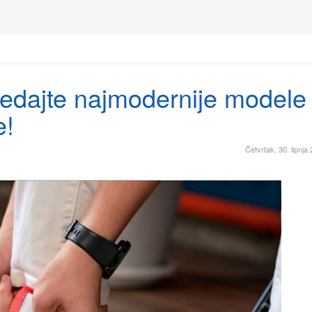
ogledajte najmodernije modele
e!
Četvrtak, 30. lipnja