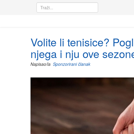
Volite li tenisice? P
njega i nju ove sezon
Napisao/la
Sponzorirani članak