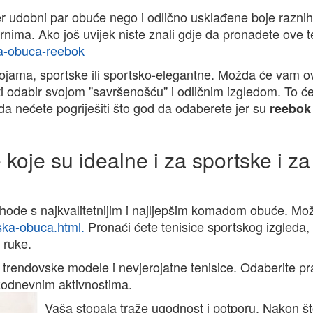
r udobni par obuće nego i odlično usklađene boje raznih
rnima. Ako još uvijek niste znali gdje da pronađete ove t
ka-obuca-reebok
bojama, sportske ili sportsko-elegantne. Možda će vam o
ti odabir svojom ''savršenošću'' i odličnim izgledom. To će 
je da nećete pogriješiti što god da odaberete jer su
reebok
e koje su idealne i za sportske i za
ode s najkvalitetnijim i najljepšim komadom obuće. Mo
ska-obuca.html.
Pronaći ćete tenisice sportskog izgleda,
t ruke.
trendovske modele i nevjerojatne tenisice. Odaberite p
akodnevnim aktivnostima.
Vaša stopala traže ugodnost i potporu. Nakon št