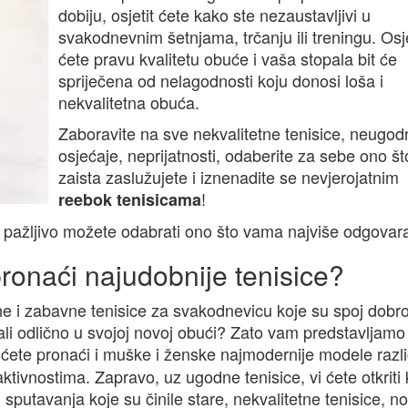
dobiju, osjetit ćete kako ste nezaustavljivi u
svakodnevnim šetnjama, trčanju ili treningu. Osje
ćete pravu kvalitetu obuće i vaša stopala bit će
spriječena od nelagodnosti koju donosi loša i
nekvalitetna obuća.
Zaboravite na sve nekvalitetne tenisice, neugod
osjećaje, neprijatnosti, odaberite za sebe ono št
zaista zaslužujete i iznenadite se nevjerojatnim
!
reebok tenisicama
a pažljivo možete odabrati ono što vama najviše odgovar
pronaći najudobnije tenisice?
vne i zabavne tenisice za svakodnevicu koje su spoj dobr
dali odlično u svojoj novoj obući? Zato vam predstavljamo
ćete pronaći i muške i ženske najmodernije modele različ
ktivnostima. Zapravo, uz ugodne tenisice, vi ćete otkriti 
sputavanja koje su činile stare, nekvalitetne tenisice, n