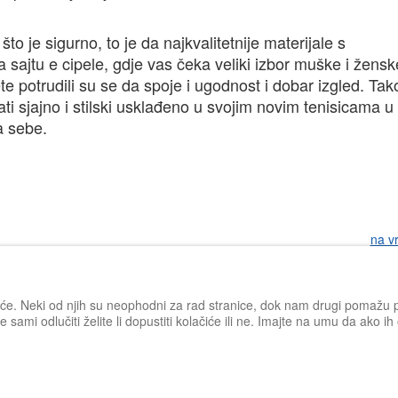
to je sigurno, to je da najkvalitetnije materijale s
 sajtu e cipele, gdje vas čeka veliki izbor muške i žensk
e potrudili su se da spoje i ugodnost i dobar izgled. Tak
dati sjajno i stilski usklađeno u svojim novim tenisicama u
za sebe.
na v
iće. Neki od njih su neophodni za rad stranice, dok nam drugi pomažu po
 sami odlučiti želite li dopustiti kolačiće ili ne. Imajte na umu da ako i
Impressum
Politika privatnosti