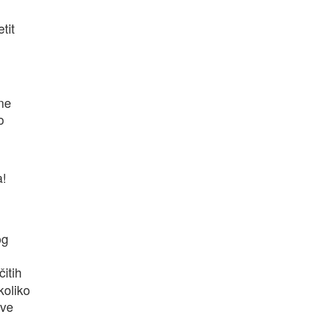
tit
ne
o
a!
og
itih
koliko
ove