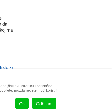
e
o da,
 kojima
rh članka
boljšati ovu stranicu i korisničko
h odbijete, možda nećete moći koristiti
Ok
Odbijam