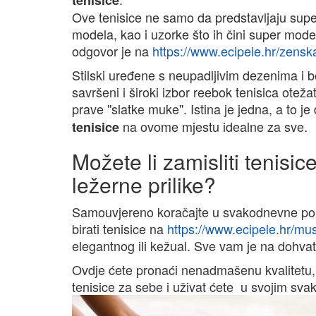
tenisice
Ove tenisice ne samo da predstavljaju supe
modela, kao i uzorke što ih čini super mode
odgovor je na
https://www.ecipele.hr/zens
Stilski uređene s neupadljivim dezenima i 
savršeni i široki izbor reebok tenisica oteža
prave ''slatke muke''. Istina je jedna, a to 
na ovome mjestu idealne za sve.
tenisice
Možete li zamisliti tenisic
ležerne prilike?
Samouvjereno koračajte u svakodnevne poh
birati tenisice na
https://www.ecipele.hr/mu
elegantnog ili kežual. Sve vam je na dohva
Ovdje ćete pronaći nenadmašenu kvalitetu, 
tenisice za sebe i uživat ćete u svojim sv