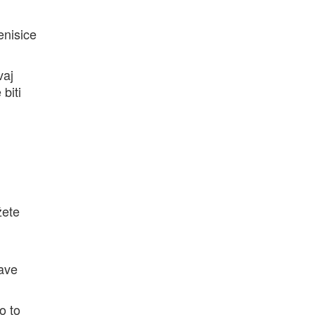
enisice
vaj
biti
žete
rave
o to