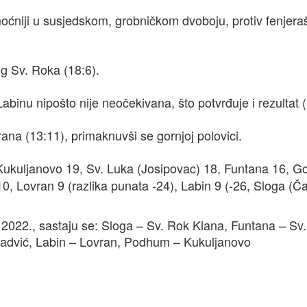
moćniji u susjedskom, grobničkom dvoboju, protiv fenjera
og Sv. Roka (18:6).
binu nipošto nije neočekivana, što potvrđuje i rezultat (
ana (13:11), primaknuvši se gornjoj polovici.
Kukuljanovo 19, Sv. Luka (Josipovac) 18, Funtana 16, Go
0, Lovran 9 (razlika punata -24), Labin 9 (-26, Sloga (Ča
a 2022., sastaju se: Sloga – Sv. Rok Klana, Funtana – Sv
j Ladvić, Labin – Lovran, Podhum – Kukuljanovo