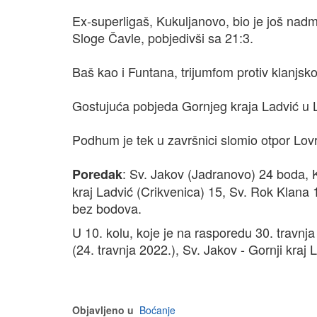
Ex-superligaš, Kukuljanovo, bio je još nad
Sloge Čavle, pobjedivši sa 21:3.
Baš kao i Funtana, trijumfom protiv klanjsk
Gostujuća pobjeda Gornjeg kraja Ladvić u La
Podhum je tek u završnici slomio otpor Lovr
: Sv. Jakov (Jadranovo) 24 boda, 
Poredak
kraj Ladvić (Crikvenica) 15, Sv. Rok Klana 1
bez bodova.
U 10. kolu, koje je na rasporedu 30. travnj
(24. travnja 2022.), Sv. Jakov - Gornji kra
Objavljeno u
Boćanje