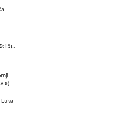
ša
9:15)..
rnji
vle)
. Luka