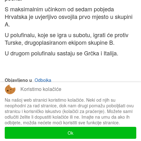
S maksimalnim učinkom od sedam pobjeda
Hrvatska je uvjerljivo osvojila prvo mjesto u skupini
A.
U polufinalu, koje se igra u subotu, igrati će protiv
Turske, drugoplasiranom ekipom skupine B.
U drugom polufinalu sastaju se Grčka i Italija.
Objavljeno u
Odbojka
Koristimo kolačiće
na vrh članka
Na našoj web stranici koristimo kolačiće. Neki od njih su
neophodni za rad stranice, dok nam drugi pomažu poboljšati ovu
stranicu i korisničko iskustvo (kolačići za praćenje). Možete sami
odlučiti želite li dopustiti kolačiće ili ne. Imajte na umu da ako ih
odbijete, možda nećete moći koristiti sve funkcije stranice.
Impressum
Ok