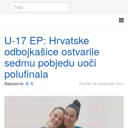
U-17 EP: Hrvatske
odbojkašice ostvarile
sedmu pobjedu uoči
polufinala
Napisao/la
B. K.
Četvrtak, 20. srpnja 2023. 20:01