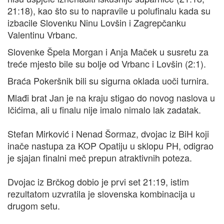
21:18), kao što su to napravile u polufinalu kada su
izbacile Slovenku Ninu Lovšin i Zagrepčanku
Valentinu Vrbanc.
Slovenke Špela Morgan i Anja Maček u susretu za
treće mjesto bile su bolje od Vrbanc i Lovšin (2:1).
Braća Pokeršnik bili su sigurna oklada uoči turnira.
Mlađi brat Jan je na kraju stigao do novog naslova u
Ičićima, ali u finalu nije imalo nimalo lak zadatak.
Stefan Mirković i Nenad Šormaz, dvojac iz BiH koji
inače nastupa za KOP Opatiju u sklopu PH, odigrao
je sjajan finalni meč prepun atraktivnih poteza.
Dvojac iz Brčkog dobio je prvi set 21:19, istim
rezultatom uzvratila je slovenska kombinacija u
drugom setu.