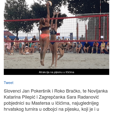
Atrakcija na pijesku u Ičićima
Tweet
Slovenci Jan Pokeršnik i Roko Bračko, te Novljanka
Katarina Pilepić i Zagrepčanka Sara Radanović
pobjednici su Mastersa u Ičićima, najuglednijeg
hrvatskog turnira u odbojci na pijesku, koji je i u