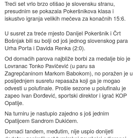
Treći set vrlo brzo otišao je slovensku stranu,
presudnim se pokazala Pokeršnikova klasa i
iskustvo igranja velikih mečeva za konačnih 15:6.
U susret za treće mjesto Danijel Pokeršnik i Črt
Bošnjak bili su bolji od još jednog slovenskog para
Urha Porta i Davida Renka (2:0).
Od domaćih parova najbliže borbi za medalje bio je
Lovranac Tonko Pavičević (u paru sa
Zagrepčaninom Markom Babokom), no poražen je u
posljednjem susretu repasaža koji ga je mogao
odvesti u polufinale. Prošle sezone u polufinalu je
zapeo Ivan Đorđević, sportski direktor i igrač KOP
Opatije.
Na turniru je nastupio zajedno s još jednim
Opatijcem Sandrom Dukićem.
Domaći tandem, međutim, nije uspio donijeti