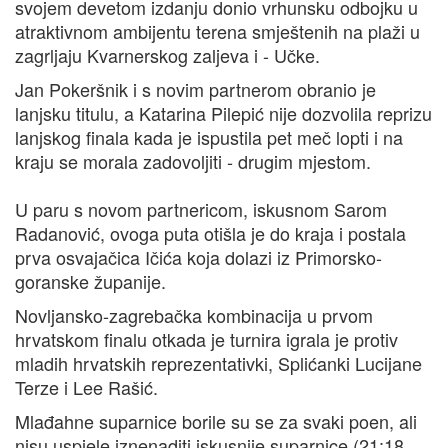
svojem devetom izdanju donio vrhunsku odbojku u
atraktivnom ambijentu terena smještenih na plaži u
zagrljaju Kvarnerskog zaljeva i - Učke.
Jan Pokeršnik i s novim partnerom obranio je
lanjsku titulu, a Katarina Pilepić nije dozvolila reprizu
lanjskog finala kada je ispustila pet meč lopti i na
kraju se morala zadovoljiti - drugim mjestom.
U paru s novom partnericom, iskusnom Sarom
Radanović, ovoga puta otišla je do kraja i postala
prva osvajačica Ičića koja dolazi iz Primorsko-
goranske županije.
Novljansko-zagrebačka kombinacija u prvom
hrvatskom finalu otkada je turnira igrala je protiv
mladih hrvatskih reprezentativki, Splićanki Lucijane
Terze i Lee Rašić.
Mlađahne suparnice borile su se za svaki poen, ali
nisu uspjele iznenaditi iskusnije suparnice (21:18,