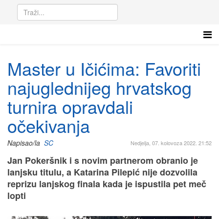
Master u Ičićima: Favoriti
najuglednijeg hrvatskog
turnira opravdali
očekivanja
Napisao/la
SC
Nedjelja, 07. kolovoza 2022. 21:52
Jan Pokeršnik i s novim partnerom obranio je
lanjsku titulu, a Katarina Pilepić nije dozvolila
reprizu lanjskog finala kada je ispustila pet meč
lopti