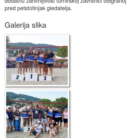
dodatnu zanimljivost turnirskoj završnici odigranoj
pred petstotinjak gledatelja.
Galerija slika