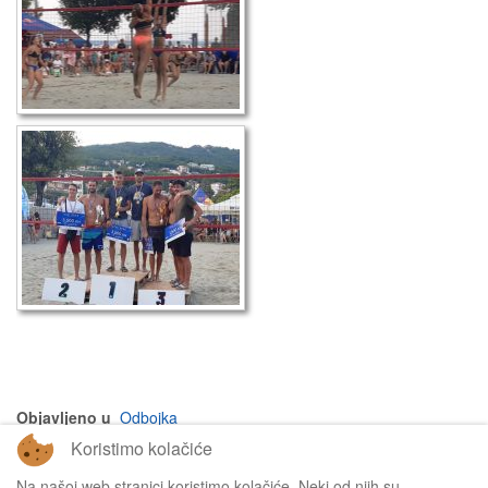
Objavljeno u
Odbojka
Koristimo kolačiće
na vrh članka
Na našoj web stranici koristimo kolačiće. Neki od njih su