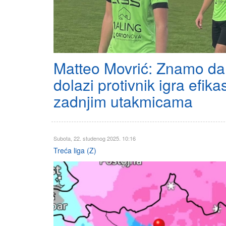
Matteo Movrić: Znamo d
dolazi protivnik igra efik
zadnjim utakmicama
Subota, 22. studenog 2025. 10:16
Treća liga (Z)