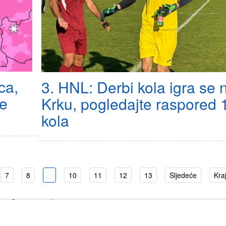
ca,
3. HNL: Derbi kola igra se 
ne
Krku, pogledajte raspored 
kola
7
8
9
10
11
12
13
Sljedeće
Kra
Stranica 9 od 250