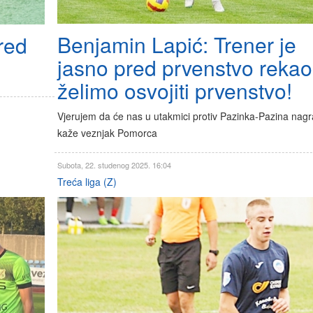
Benjamin Lapić: Trener je
red
jasno pred prvenstvo rekao
želimo osvojiti prvenstvo!
Vjerujem da će nas u utakmici protiv Pazinka-Pazina nagra
kaže veznjak Pomorca
Subota, 22. studenog 2025. 16:04
Treća liga (Z)