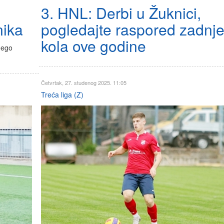
3. HNL: Derbi u Žuknici,
pogledajte raspored zadnj
nika
kola ove godine
nego
Četvrtak, 27. studenog 2025. 11:05
Treća liga (Z)