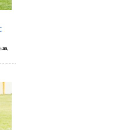
:
diti,