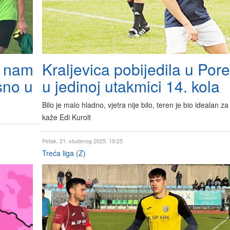
a nam
Kraljevica pobijedila u Por
asno u
u jedinoj utakmici 14. kola
Bilo je malo hladno, vjetra nije bilo, teren je bio idealan za 
kaže Edi Kurolt
Petak, 21. studenog 2025. 19:25
Treća liga (Z)