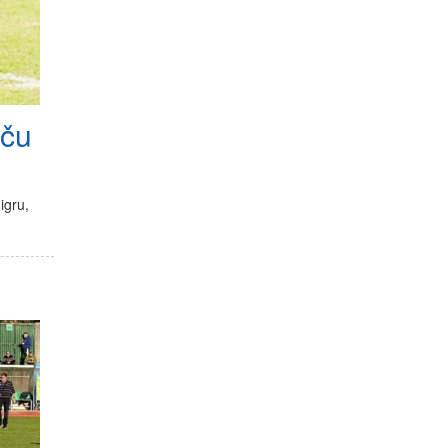
eču
igru,