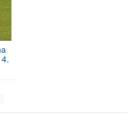
na
14.
j