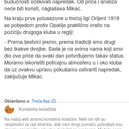
budućnosti očekivati napredak. Od priča i analiza
neće biti koristi, naglašava Mikac.
Na kraju prve polusezone u trećoj ligi Orijent 1919
se pobjedom protiv Opatije praktično vratio na
poziciju drugoga kluba u regiji:
- Prema ljestvici jesmo, prema tradiciji smo drugi
bez ikakve dvojbe. Sada je na svima nama koji smo
dio ove priče da svaki dan potvrđujemo takav status.
Moramo iskoristiti poticajnu atmosferu u i oko kluba
da uz ovakvu upravu pokušamo ostvariti napredak,
zaključuje Mikac.
Objavljeno u
Treća liga (Z)
Koristimo kolačiće
na vrh članka
Na našoj web stranici koristimo kolačiće. Neki od njih su
neophodni za rad stranice, dok nam drugi pomažu poboljšati ovu