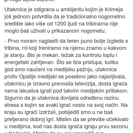
Utakmica je odigrana u ambijentu kojim je Krimeja
još jednom potvrdila da je tradicionalno nogometno
središte iako više od 1200 ljudi na tribinama nije
moglo baš uživati u prikazanom nogometu:
- Prvo moram naglasiti da teren puno bolje izgleda s
tribina, mi koji treniramo na njemu znamo u kakvom
je stanju. Bio je mekan, težak za kontrolu loptu i
energetski zahtjevan. Što se tiče pristupa, koliko
god smo naučeni na medijsku pažnju, utakmica
protiv Opatije medijski se posebno jako najavljivala,
utakmicu je izravno prenosila televizija, dosta igrača
nema iskustva igrati pod takvim medijskim pritiskom.
Sigurno da je utakmica donijela određenu razinu
stresa s kojim se svaki igrač nosio na svoj način. Na
kraju su igrači izdržali, pobijedili smo u ne baš
pretjerano dobroj igri. Mislim da se previše očekivalo
u medijima, kod nas dosta igrača igraju prvu sezonu
u trećoj ligi. Mislim da su oni premašili sva