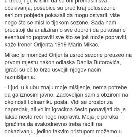
očekivanja, posebice su pred kraj polusezone
serijom pobjeda pokazali da mogu ostvariti više
nego što se mislilo tijekom sezone. Sada nam
predstoji da analiziramo sve dobro i da pokušamo
eventualno popraviti sve što se još može popraviti,
kaže trener Orijenta 1919 Marin Mikac.
Mikac je momčad Orijenta usred sezone preuzeo na
prvom mjestu nakon odlaska Danila Butorovića,
igrači su očito brzo usvojili njegov način
razmišljanja:
- Ljudi u klubu znaju moje mišljenje, nema potrebe
da ga iznosim javno. Zadovoljan sam s obzirom na
okolnosti i dinamiku posla. Vidi se prostor za
napredak, ali volim igračima često ponavljati da je
lakše nešto reći nego napraviti. Moja je poruka
igračima da svakodnevno treba raditi na
dokazivanju, jedino takvim pristupom možemo u