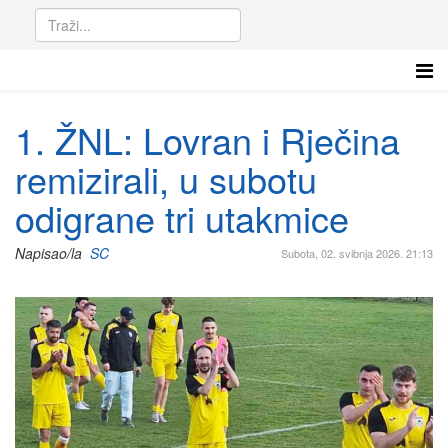
1. ŽNL: Lovran i Rječina
remizirali, u subotu
odigrane tri utakmice
Napisao/la
SC
Subota, 02. svibnja 2026. 21:13