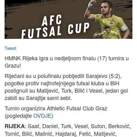
Tweet
HMNK Rijeka igra u nedjeljnom finalu (17) turnira u
Grazu!
Riječani su u polufinalu pobijedili Sarajevo (5:2),
pogotke protiv najtrofejnijega futsal kluba u BiH
postignuli su Matijević, Turk, Bilić i Vesel, jedan gol
zabili su Sarajlije sami sebi.
Turnin organizira Athletic Futsal Club Graz
(pogledajte
OVDJE
)
: Saaf, Daniel, Turk, Vesel, Suton, Berković,
RIJEKA
Tomić, Bilić, Malinić, Hajdaraj, Fetić, Matijević,