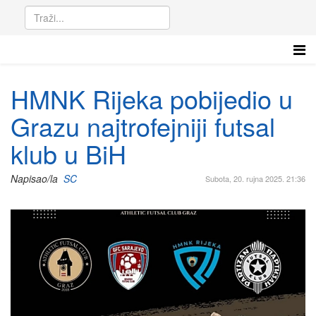
HMNK Rijeka pobijedio u
Grazu najtrofejniji futsal
klub u BiH
Napisao/la
SC
Subota, 20. rujna 2025. 21:36