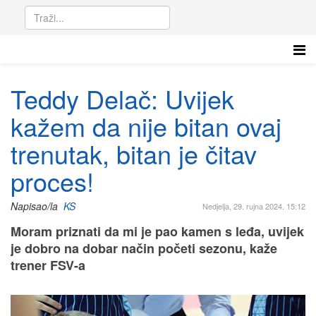
Teddy Delač: Uvijek
kažem da nije bitan ovaj
trenutak, bitan je čitav
proces!
Napisao/la
KS
Nedjelja, 29. rujna 2024. 15:12
Moram priznati da mi je pao kamen s leđa, uvijek
je dobro na dobar način početi sezonu, kaže
trener FSV-a