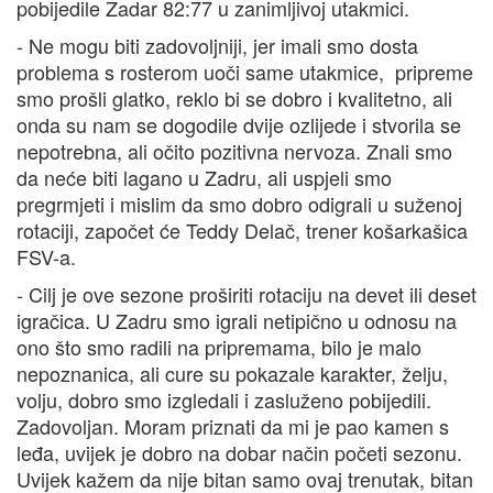
pobijedile Zadar 82:77 u zanimljivoj utakmici.
- Ne mogu biti zadovoljniji, jer imali smo dosta
problema s rosterom uoči same utakmice, pripreme
smo prošli glatko, reklo bi se dobro i kvalitetno, ali
onda su nam se dogodile dvije ozlijede i stvorila se
nepotrebna, ali očito pozitivna nervoza. Znali smo
da neće biti lagano u Zadru, ali uspjeli smo
pregrmjeti i mislim da smo dobro odigrali u suženoj
rotaciji, započet će Teddy Delač, trener košarkašica
FSV-a.
- Cilj je ove sezone proširiti rotaciju na devet ili deset
igračica. U Zadru smo igrali netipično u odnosu na
ono što smo radili na pripremama, bilo je malo
nepoznanica, ali cure su pokazale karakter, želju,
volju, dobro smo izgledali i zasluženo pobijedili.
Zadovoljan. Moram priznati da mi je pao kamen s
leđa, uvijek je dobro na dobar način početi sezonu.
Uvijek kažem da nije bitan samo ovaj trenutak, bitan