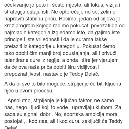
očekivanje je peto ili šesto mjesto, ali fokus, vizija i
strategija ostaju isti. Ne opterećujemo se, želimo
napraviti stabilnu priču. Recimo, jedan od ciljeva je
kroz program kojega radimo pokušati povezati da od
najmlađih kategorija izgledamo isto, da gajimo iste
principe i iste vrijednosti i da je curama lakše
prelaziti iz kategorije u kategoriju. Pokušat ćemo
tako dobiti čim manji broj odustajanja, ali i privući
talentirane cure iz regije, a onda i šire jer vjerujem
da će ova naša priča dobiti širu vidljivost i
prepoznatljivost, nastavio je Teddy Delač.
A da bi sve to bilo moguće, strpljenje će biti ključna
riječ u ovom procesu.
- Apsolutno, strpljenje je ključan faktor, ne samo
nas, nego i ljudi koji to vode i upravljaju klubom. Za
sada su signali dobri. No, sportska ambicija mora
postojati, i kod nas, ali i kod cura, zaključit će Teddy
Delač.