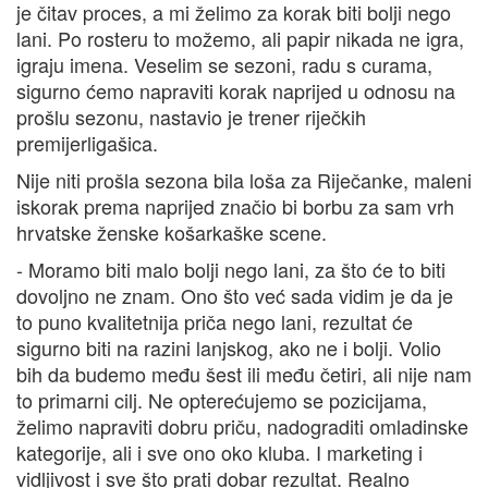
je čitav proces, a mi želimo za korak biti bolji nego
lani. Po rosteru to možemo, ali papir nikada ne igra,
igraju imena. Veselim se sezoni, radu s curama,
sigurno ćemo napraviti korak naprijed u odnosu na
prošlu sezonu, nastavio je trener riječkih
premijerligašica.
Nije niti prošla sezona bila loša za Riječanke, maleni
iskorak prema naprijed značio bi borbu za sam vrh
hrvatske ženske košarkaške scene.
- Moramo biti malo bolji nego lani, za što će to biti
dovoljno ne znam. Ono što već sada vidim je da je
to puno kvalitetnija priča nego lani, rezultat će
sigurno biti na razini lanjskog, ako ne i bolji. Volio
bih da budemo među šest ili među četiri, ali nije nam
to primarni cilj. Ne opterećujemo se pozicijama,
želimo napraviti dobru priču, nadograditi omladinske
kategorije, ali i sve ono oko kluba. I marketing i
vidljivost i sve što prati dobar rezultat. Realno