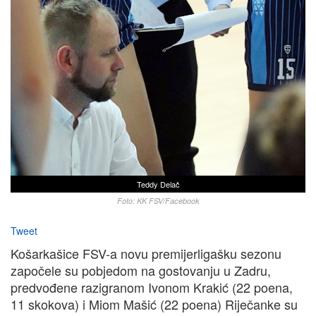
Teddy Delač
Foto: KK FSV/Facebook
Tweet
Košarkašice FSV-a novu premijerligašku sezonu
započele su pobjedom na gostovanju u Zadru,
predvođene razigranom Ivonom Krakić (22 poena,
11 skokova) i Miom Mašić (22 poena) Riječanke su