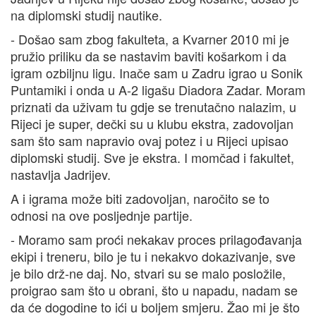
na diplomski studij nautike.
- Došao sam zbog fakulteta, a Kvarner 2010 mi je
pružio priliku da se nastavim baviti košarkom i da
igram ozbiljnu ligu. Inače sam u Zadru igrao u Sonik
Puntamiki i onda u A-2 ligašu Diadora Zadar. Moram
priznati da uživam tu gdje se trenutačno nalazim, u
Rijeci je super, dečki su u klubu ekstra, zadovoljan
sam što sam napravio ovaj potez i u Rijeci upisao
diplomski studij. Sve je ekstra. I momčad i fakultet,
nastavlja Jadrijev.
A i igrama može biti zadovoljan, naročito se to
odnosi na ove posljednje partije.
- Moramo sam proći nekakav proces prilagođavanja
ekipi i treneru, bilo je tu i nekakvo dokazivanje, sve
je bilo drž-ne daj. No, stvari su se malo posložile,
proigrao sam što u obrani, što u napadu, nadam se
da će dogodine to ići u boljem smjeru. Žao mi je što