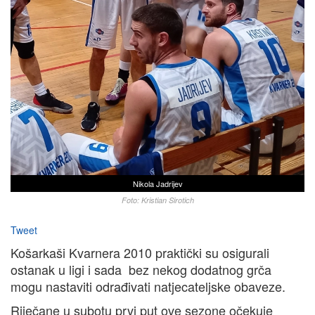
Nikola Jadrijev
Foto: Kristian Sirotich
Tweet
Košarkaši Kvarnera 2010 praktički su osigurali
ostanak u ligi i sada bez nekog dodatnog grča
mogu nastaviti odrađivati natjecateljske obaveze.
Riječane u subotu prvi put ove sezone očekuje