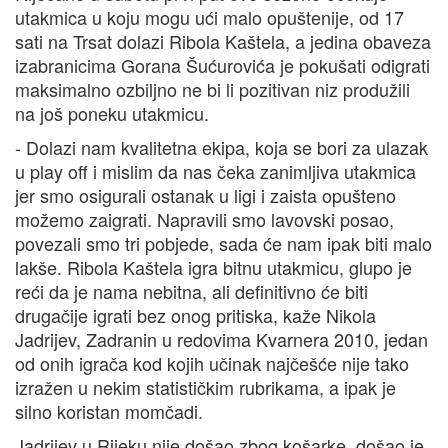
utakmica u koju mogu ući malo opuštenije, od 17
sati na Trsat dolazi Ribola Kaštela, a jedina obaveza
izabranicima Gorana Šućurovića je pokušati odigrati
maksimalno ozbiljno ne bi li pozitivan niz produžili
na još poneku utakmicu.
- Dolazi nam kvalitetna ekipa, koja se bori za ulazak
u play off i mislim da nas čeka zanimljiva utakmica
jer smo osigurali ostanak u ligi i zaista opušteno
možemo zaigrati. Napravili smo lavovski posao,
povezali smo tri pobjede, sada će nam ipak biti malo
lakše. Ribola Kaštela igra bitnu utakmicu, glupo je
reći da je nama nebitna, ali definitivno će biti
drugačije igrati bez onog pritiska, kaže Nikola
Jadrijev, Zadranin u redovima Kvarnera 2010, jedan
od onih igrača kod kojih učinak najčešće nije tako
izražen u nekim statističkim rubrikama, a ipak je
silno koristan momčadi.
Jadrijev u Rijeku nije došao zbog košarke, došao je