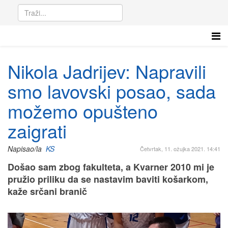
Nikola Jadrijev: Napravili
smo lavovski posao, sada
možemo opušteno
zaigrati
Napisao/la
KS
Četvrtak, 11. ožujka 2021. 14:41
Došao sam zbog fakulteta, a Kvarner 2010 mi je
pružio priliku da se nastavim baviti košarkom,
kaže srčani branič