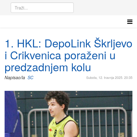
1. HKL: DepoLink Škrljevo
i Crikvenica poraženi u
predzadnjem kolu
Napisao/la
SC
Subota, 12. travnja 2025. 20:35