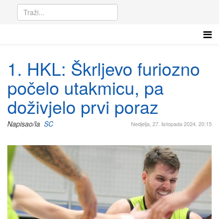
1. HKL: Škrljevo furiozno
počelo utakmicu, pa
doživjelo prvi poraz
Napisao/la
SC
Nedjelja, 27. listopada 2024. 20:15