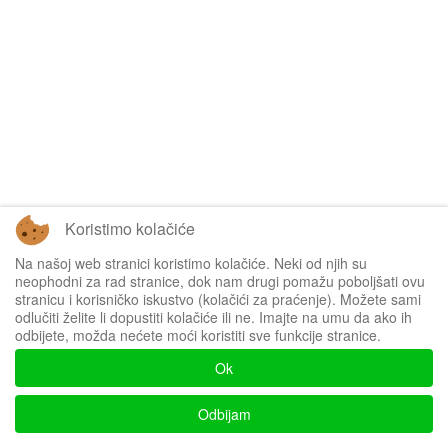
Koristimo kolačiće
Na našoj web stranici koristimo kolačiće. Neki od njih su
neophodni za rad stranice, dok nam drugi pomažu poboljšati ovu
stranicu i korisničko iskustvo (kolačići za praćenje). Možete sami
odlučiti želite li dopustiti kolačiće ili ne. Imajte na umu da ako ih
odbijete, možda nećete moći koristiti sve funkcije stranice.
Ok
Odbijam