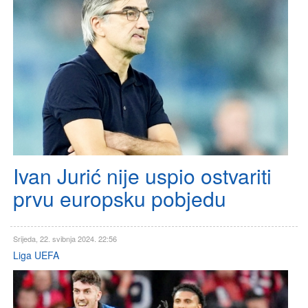
Ivan Jurić nije uspio ostvariti
prvu europsku pobjedu
Srijeda, 22. svibnja 2024. 22:56
Liga UEFA