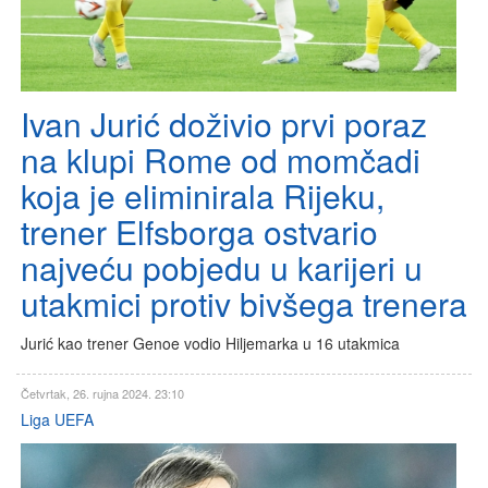
Ivan Jurić doživio prvi poraz
na klupi Rome od momčadi
koja je eliminirala Rijeku,
trener Elfsborga ostvario
najveću pobjedu u karijeri u
utakmici protiv bivšega trenera
Jurić kao trener Genoe vodio Hiljemarka u 16 utakmica
Četvrtak, 26. rujna 2024. 23:10
Liga UEFA