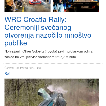
WRC Croatia Rally:
Ceremoniji svečanog
otvorenja nazočilo mnoštvo
publike
Norvežanin Oliver Solberg (Toyota) prvim prolaskom odmah
zasjeo na vrh ljestvice vremenom 2:17,7 minuta
Četvrtak, 09. travnja 2026. 20:32
Reli