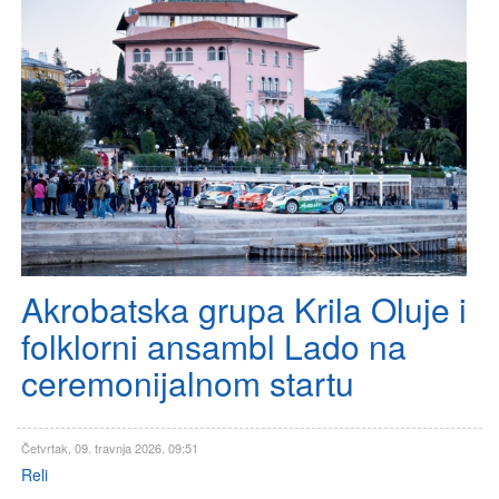
Akrobatska grupa Krila Oluje i
folklorni ansambl Lado na
ceremonijalnom startu
Četvrtak, 09. travnja 2026. 09:51
Reli