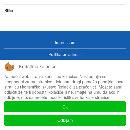
Bilten
Impressum
Politika privatnosti
Koristimo kolačiće
Na našoj web stranici koristimo kolačiće. Neki od njih su
neophodni za rad stranice, dok nam drugi pomažu poboljšati ovu
stranicu i korisničko iskustvo (kolačići za praćenje). Možete sami
odlučiti želite li dopustiti kolačiće ili ne. Imajte na umu da ako ih
odbijete, možda nećete moći koristiti sve funkcije stranice.
Ok
Odbijam