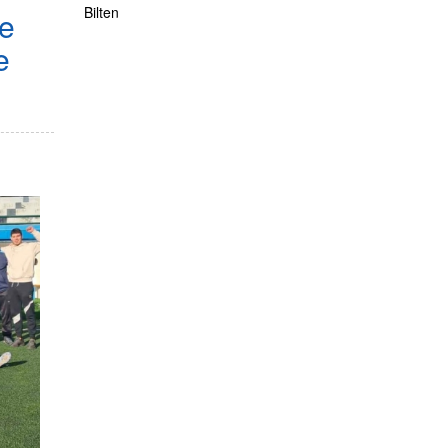
Bilten
je
e