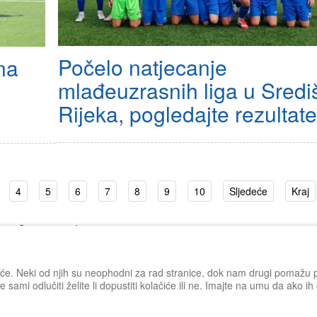
Počelo natjecanje
na
mlađeuzrasnih liga u Sredi
Rijeka, pogledajte rezultate
4
5
6
7
8
9
10
Sljedeće
Kraj
Stranica 2 od 21
iće. Neki od njih su neophodni za rad stranice, dok nam drugi pomažu po
 sami odlučiti želite li dopustiti kolačiće ili ne. Imajte na umu da ako i
Impressum