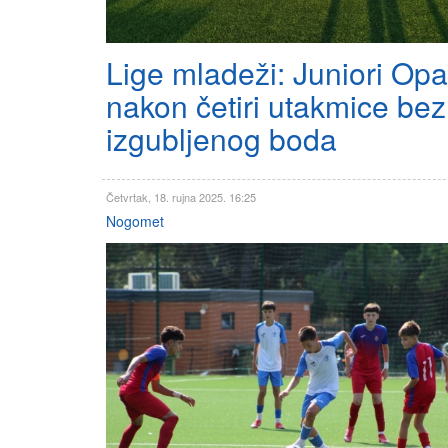
Lige mladeži: Juniori Opat
nakon četiri utakmice bez
izgubljenog boda
Četvrtak, 18. rujna 2025. 16:25
Nogomet