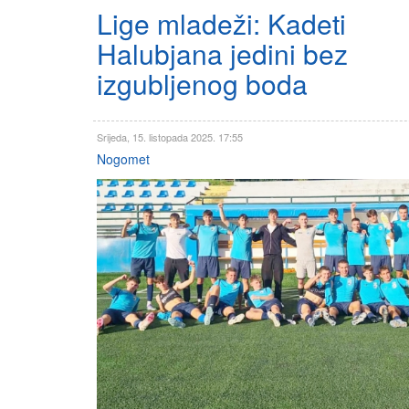
Lige mladeži: Kadeti
Halubjana jedini bez
izgubljenog boda
Srijeda, 15. listopada 2025. 17:55
Nogomet