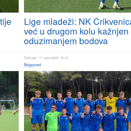
ije
Lige mladeži: NK Crikvenic
već u drugom kolu kažnjen
oduzimanjem bodova
Četvrtak, 11. rujna 2025. 15:13
Nogomet