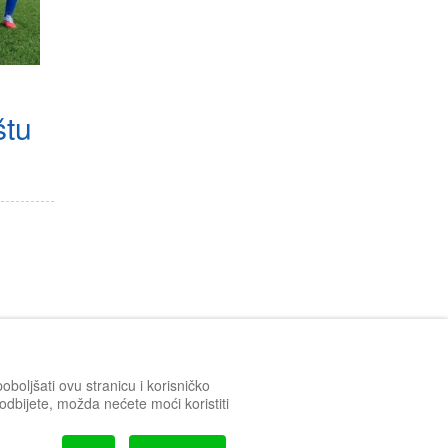
štu
boljšati ovu stranicu i korisničko
h odbijete, možda nećete moći koristiti