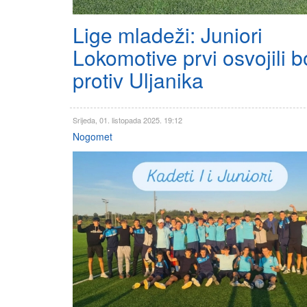
Lige mladeži: Juniori
Lokomotive prvi osvojili 
protiv Uljanika
Srijeda, 01. listopada 2025. 19:12
Nogomet