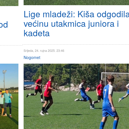
Lige mladeži: Kiša odgodil
većinu utakmica juniora i
bod
kadeta
Srijeda, 24. rujna 2025. 23:46
Nogomet