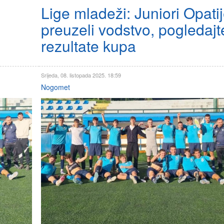
Lige mladeži: Juniori Opati
preuzeli vodstvo, pogledajt
rezultate kupa
Srijeda, 08. listopada 2025. 18:59
Nogomet