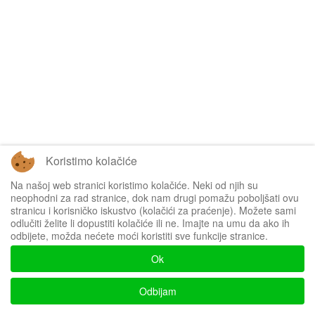
Koristimo kolačiće
Na našoj web stranici koristimo kolačiće. Neki od njih su
neophodni za rad stranice, dok nam drugi pomažu poboljšati ovu
stranicu i korisničko iskustvo (kolačići za praćenje). Možete sami
odlučiti želite li dopustiti kolačiće ili ne. Imajte na umu da ako ih
odbijete, možda nećete moći koristiti sve funkcije stranice.
Ok
Odbijam