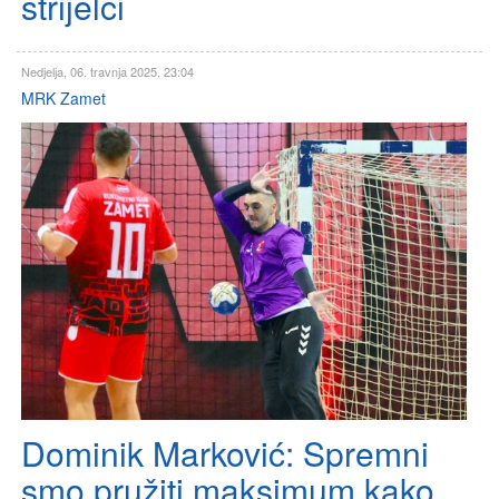
strijelci
Nedjelja, 06. travnja 2025. 23:04
MRK Zamet
Dominik Marković: Spremni
smo pružiti maksimum kako