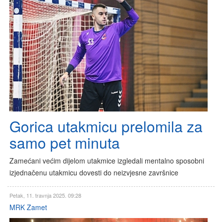
Gorica utakmicu prelomila za
samo pet minuta
Zamećani većim dijelom utakmice izgledali mentalno sposobni
izjednačenu utakmicu dovesti do neizvjesne završnice
Petak, 11. travnja 2025. 09:28
MRK Zamet