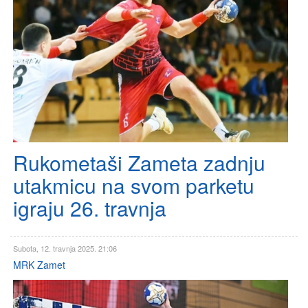
Rukometaši Zameta zadnju
utakmicu na svom parketu
igraju 26. travnja
Subota, 12. travnja 2025. 21:06
MRK Zamet