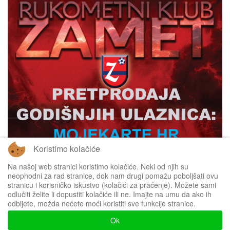
Koristimo kolačiće
Na našoj web stranici koristimo kolačiće. Neki od njih su
neophodni za rad stranice, dok nam drugi pomažu poboljšati ovu
stranicu i korisničko iskustvo (kolačići za praćenje). Možete sami
odlučiti želite li dopustiti kolačiće ili ne. Imajte na umu da ako ih
odbijete, možda nećete moći koristiti sve funkcije stranice.
Impressum
Ok