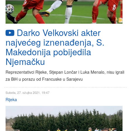
Darko Velkovski akter
najvećeg iznenađenja, S.
Makedonija pobijedila
Njemačku
Reprezentativci Rijeke, Stjepan Lončar i Luka Menalo, nisu igrali
za BiH u porazu od Francuske u Sarajevu
Subota, 27. ožujka 2021. 19:47
Rijeka