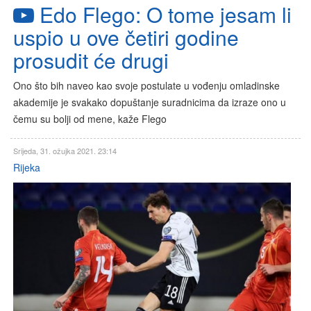
Edo Flego: O tome jesam li
uspio u ove četiri godine
prosudit će drugi
Ono što bih naveo kao svoje postulate u vođenju omladinske
akademije je svakako dopuštanje suradnicima da izraze ono u
čemu su bolji od mene, kaže Flego
Srijeda, 31. ožujka 2021. 23:14
Rijeka