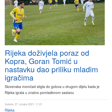
Rijeka doživjela poraz od
Kopra, Goran Tomić u
nastavku dao priliku mladim
igračima
Slovenska momčad stigla do golova u drugom dijelu kada je
Rijeka igrala u znatno pomlađenom sastavu
Subota, 27. ožujka 2021. 11:21
Rijeka