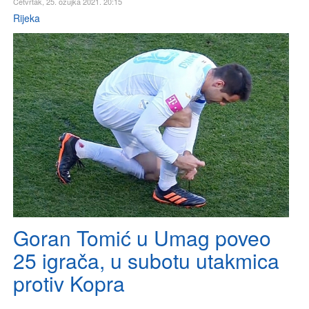
Četvrtak, 25. ožujka 2021. 20:15
Rijeka
Goran Tomić u Umag poveo
25 igrača, u subotu utakmica
protiv Kopra