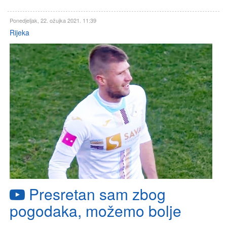
Ponedjeljak, 22. ožujka 2021. 11:39
Rijeka
Presretan sam zbog
pogodaka, možemo bolje