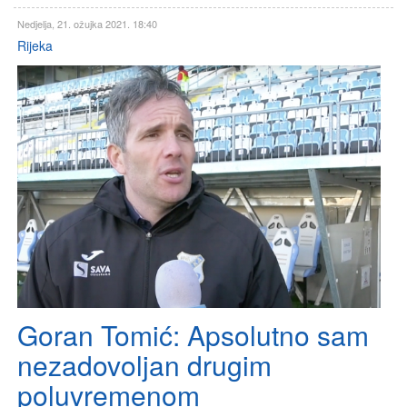
Nedjelja, 21. ožujka 2021. 18:40
Rijeka
Goran Tomić: Apsolutno sam
nezadovoljan drugim
poluvremenom