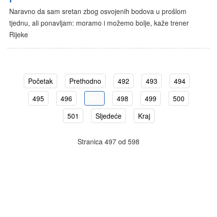
Naravno da sam sretan zbog osvojenih bodova u prošlom
tjednu, ali ponavljam: moramo i možemo bolje, kaže trener
Rijeke
Početak
Prethodno
492
493
494
495
496
497
498
499
500
501
Sljedeće
Kraj
Stranica 497 od 598