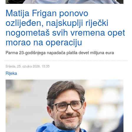
Matija Frigan ponovo
ozlijeđen, najskuplji riječki
nogometaš svih vremena opet
morao na operaciju
Parma 23-godišnjega napadača platila devet milijuna eura
Srijeda, 25. ožujka 2026. 15:35
Rijeka