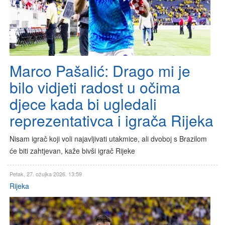
Marco Pašalić: Drago mi je
bilo vidjeti radost u očima
djece kada bi ugledali
reprezentativca i igrača Rijeka
Nisam igrač koji voli najavljivati utakmice, ali dvoboj s Brazilom
će biti zahtjevan, kaže bivši igrač Rijeke
Petak, 27. ožujka 2026. 13:59
Rijeka