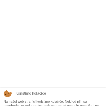
Koristimo kolačiće
Na našoj web stranici koristimo kolačiće. Neki od njih su
Tablice omogućuje
Sofascore
neophodni za rad stranice, dok nam drugi pomažu poboljšati ovu