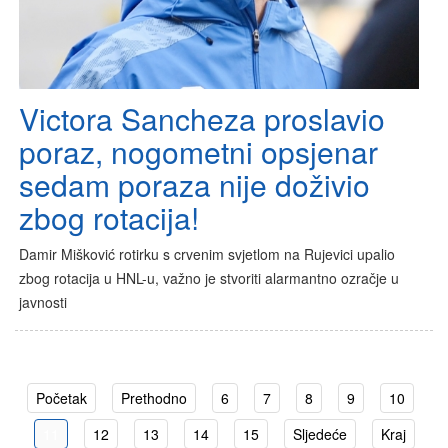
Victora Sancheza proslavio
poraz, nogometni opsjenar
sedam poraza nije doživio
zbog rotacija!
Damir Mišković rotirku s crvenim svjetlom na Rujevici upalio
zbog rotacija u HNL-u, važno je stvoriti alarmantno ozračje u
javnosti
Početak
Prethodno
6
7
8
9
10
11
12
13
14
15
Sljedeće
Kraj