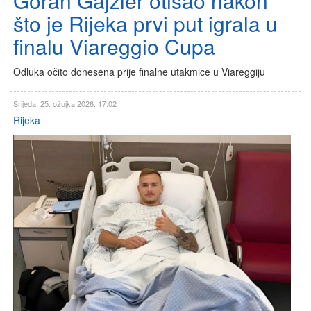
Goran Gajzler otišao nakon
što je Rijeka prvi put igrala u
finalu Viareggio Cupa
Odluka očito donesena prije finalne utakmice u Viareggiju
Srijeda, 25. ožujka 2026. 17:02
Rijeka