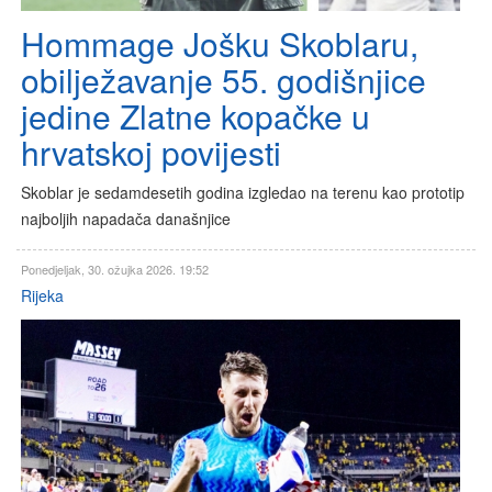
Hommage Jošku Skoblaru,
obilježavanje 55. godišnjice
jedine Zlatne kopačke u
hrvatskoj povijesti
Skoblar je sedamdesetih godina izgledao na terenu kao prototip
najboljih napadača današnjice
Ponedjeljak, 30. ožujka 2026. 19:52
Rijeka