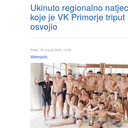
Ukinuto regionalno natje
koje je VK Primorje triput
osvojio
Petak, 18. srpnja 2025. 14:43
Vaterpolo