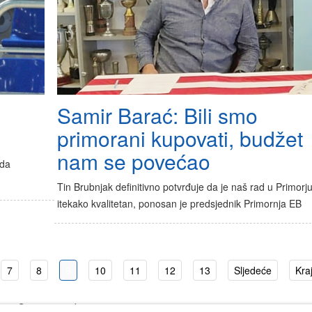
Samir Barać: Bili smo
primorani kupovati, budžet
nam se povećao
 da
Tin Brubnjak definitivno potvrđuje da je naš rad u Primorj
itekako kvalitetan, ponosan je predsjednik Primornja EB
7
8
9
10
11
12
13
Sljedeće
Kra
Stranica 9 od 92