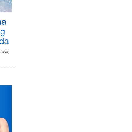
na
og
rda
orskoj