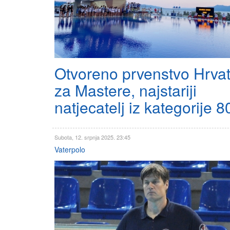
Otvoreno prvenstvo Hrva
za Mastere, najstariji
natjecatelj iz kategorije 8
Subota, 12. srpnja 2025. 23:45
Vaterpolo