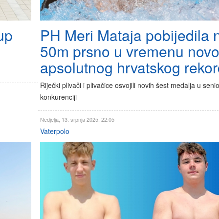
kup
PH Meri Mataja pobijedila 
50m prsno u vremenu nov
apsolutnog hrvatskog reko
Riječki plivači i plivačice osvojili novih šest medalja u seni
konkurenciji
Nedjelja, 13. srpnja 2025. 22:05
Vaterpolo