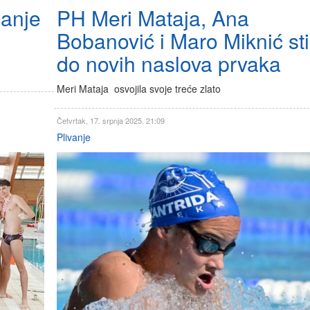
canje
PH Meri Mataja, Ana
Bobanović i Maro Miknić sti
do novih naslova prvaka
Meri Mataja osvojila svoje treće zlato
Četvrtak, 17. srpnja 2025. 21:09
Plivanje