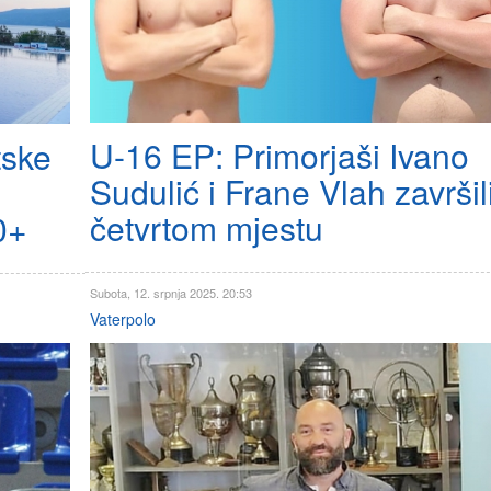
U-16 EP: Primorjaši Ivano
tske
Sudulić i Frane Vlah završil
četvrtom mjestu
0+
Subota, 12. srpnja 2025. 20:53
Vaterpolo