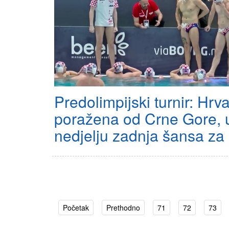
Predolimpijski turnir: Hrv
poražena od Crne Gore, 
nedjelju zadnja šansa za
Početak
Prethodno
71
72
73