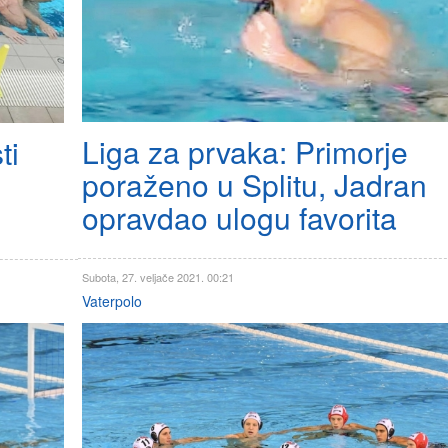
Liga za prvaka: Primorje
ti
poraženo u Splitu, Jadran
opravdao ulogu favorita
Subota, 27. veljače 2021. 00:21
Vaterpolo