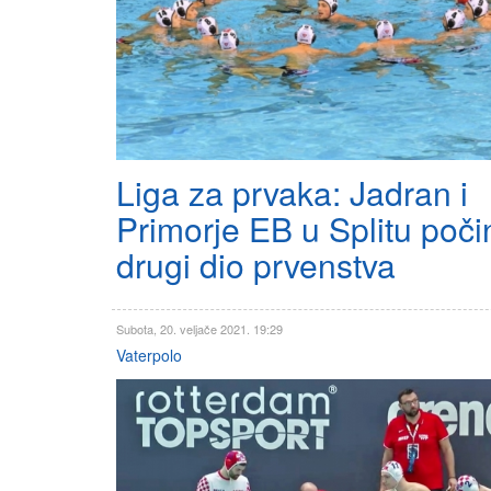
Liga za prvaka: Jadran i
Primorje EB u Splitu poči
drugi dio prvenstva
Subota, 20. veljače 2021. 19:29
Vaterpolo