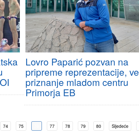
atska
Lovro Paparić pozvan na
u
pripreme reprezentacije, ve
 OI
priznanje mladom centru
Primorja EB
74
75
76
77
78
79
80
Sljedeće