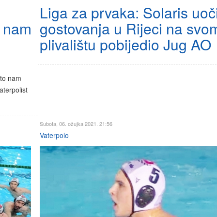
Liga za prvaka: Solaris uoč
o nam
gostovanja u Rijeci na svo
plivalištu pobijedio Jug AO
 to nam
aterpolist
Subota, 06. ožujka 2021. 21:56
Vaterpolo