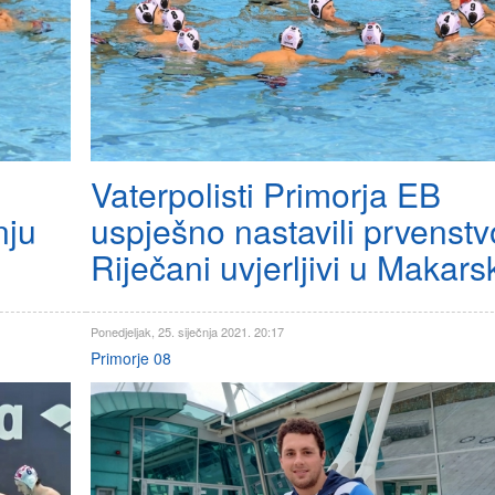
Vaterpolisti Primorja EB
nju
uspješno nastavili prvenstv
Riječani uvjerljivi u Makars
Ponedjeljak, 25. siječnja 2021. 20:17
Primorje 08