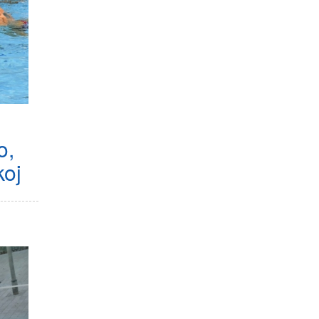
o,
koj