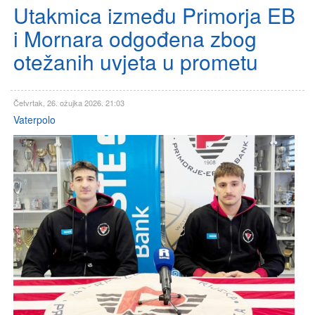
Utakmica između Primorja EB
i Mornara odgođena zbog
otežanih uvjeta u prometu
Četvrtak, 26. ožujka 2026. 21:03
Vaterpolo