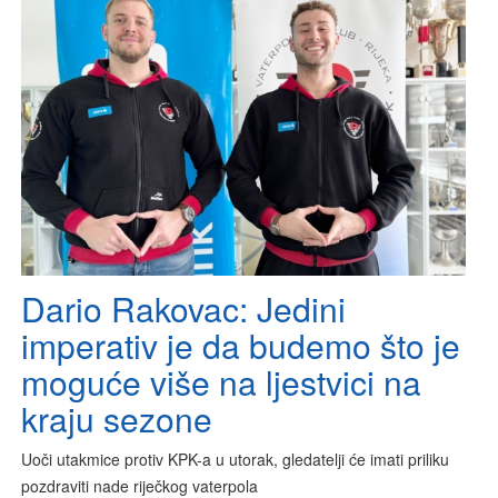
Dario Rakovac: Jedini
imperativ je da budemo što je
moguće više na ljestvici na
kraju sezone
Uoči utakmice protiv KPK-a u utorak, gledatelji će imati priliku
pozdraviti nade riječkog vaterpola