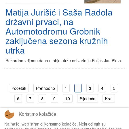
Matija Jurišić i Saša Radola
državni prvaci, na
Automotodromu Grobnik
zaključena sezona kružnih
utrka
Rekordno vrijeme dana u obje utrke ostvario je Poljak Jan Birsa
Početak
Prethodno
1
2
3
4
5
6
7
8
9
10
Sljedeće
Kraj
Koristimo kolačiće
Stranica 2 od 23
Na našoj web stranici koristimo kolačiće. Neki od njih su