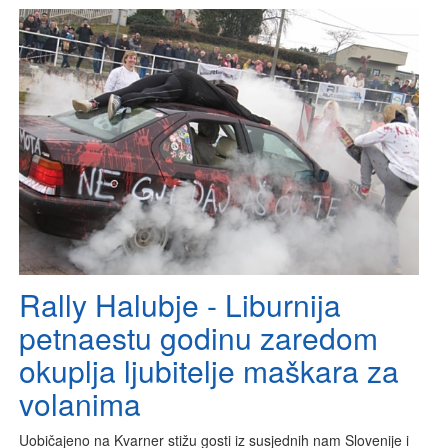
Rally Halubje - Liburnija
petnaestu godinu zaredom
okuplja ljubitelje maškara za
volanima
Uobičajeno na Kvarner stižu gosti iz susjednih nam Slovenije i