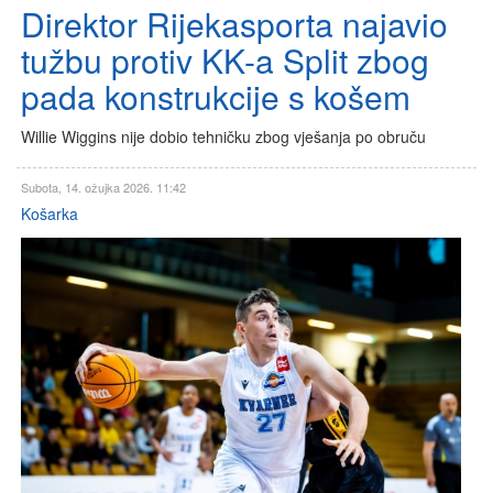
Direktor Rijekasporta najavio
tužbu protiv KK-a Split zbog
pada konstrukcije s košem
Willie Wiggins nije dobio tehničku zbog vješanja po obruču
Subota, 14. ožujka 2026. 11:42
Košarka