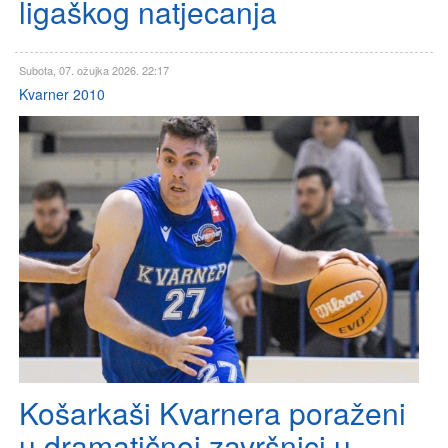
ligaškog natjecanja
Subota, 07. ožujka 2026. 22:17
Kvarner 2010
Košarkaši Kvarnera poraženi
u dramatičnoj završnici u