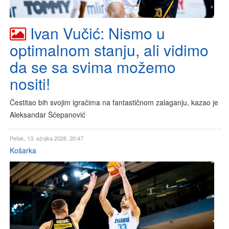
Ivan Vučić: Nismo u
optimalnom stanju, ali vidimo
da se sa svima možemo
nositi!
Čestitao bih svojim igračima na fantastičnom zalaganju, kazao je
Aleksandar Šćepanović
Petak, 13. ožujka 2026. 20:47
Košarka