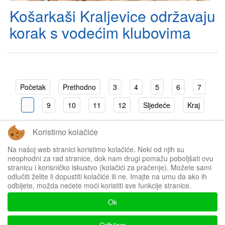
Košarkaši Kraljevice održavaju
korak s vodećim klubovima
Početak
Prethodno
3
4
5
6
7
8
9
10
11
12
Sljedeće
Kraj
Koristimo kolačiće
Stranica 8 od 142
Na našoj web stranici koristimo kolačiće. Neki od njih su
neophodni za rad stranice, dok nam drugi pomažu poboljšati ovu
stranicu i korisničko iskustvo (kolačići za praćenje). Možete sami
odlučiti želite li dopustiti kolačiće ili ne. Imajte na umu da ako ih
odbijete, možda nećete moći koristiti sve funkcije stranice.
Impressum
Ok
Politika privatnosti