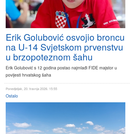
Erik Golubović osvojio broncu
na U-14 Svjetskom prvenstvu
u brzopoteznom šahu
Erik Golubović s 12 godina postao najmlađi FIDE majstor u
povijesti hrvatskog šaha
Ponedjeljak, 20. travnja 2026. 15:55
Ostalo