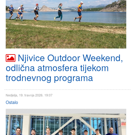
Njivice Outdoor Weekend,
odlična atmosfera tijekom
trodnevnog programa
Nedjelja, 19. travnja 2026. 19:07
Ostalo