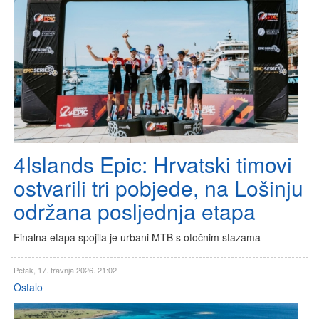
4Islands Epic: Hrvatski timovi
ostvarili tri pobjede, na Lošinju
održana posljednja etapa
Finalna etapa spojila je urbani MTB s otočnim stazama
Petak, 17. travnja 2026. 21:02
Ostalo