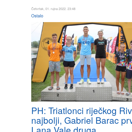
Četvrtak, 01. rujna 2022. 23:48
Ostalo
PH: Triatlonci riječkog Ri
najbolji, Gabriel Barac prv
Lana Vale druga