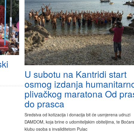
ski
U subotu na Kantridi start
osmog izdanja humanitarn
plivačkog maratona Od pra
do prasca
Sredstva od kotizacija i donacija bit će usmjerena udruzi
DAMDOM, koja brine o udomiteljskim obiteljima, te Boća
klubu osoba s invaliditetom Pulac