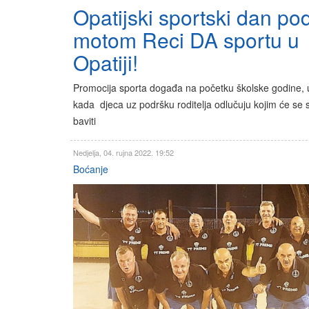
Opatijski sportski dan po
motom Reci DA sportu u
Opatiji!
Promocija sporta događa na početku školske godine, 
kada djeca uz podršku roditelja odlučuju kojim će se
baviti
Nedjelja, 04. rujna 2022. 19:52
Boćanje