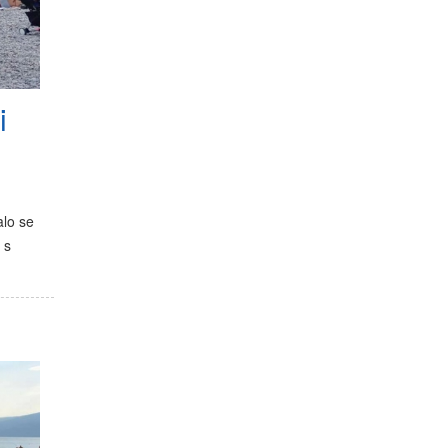
i
lo se
 s