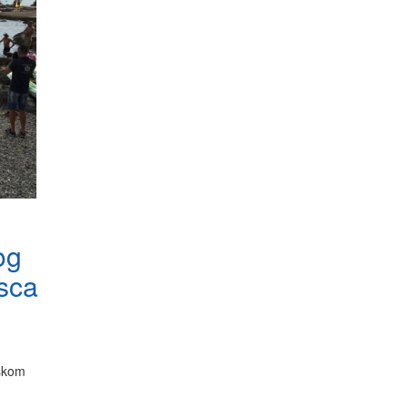
og
sca
rskom