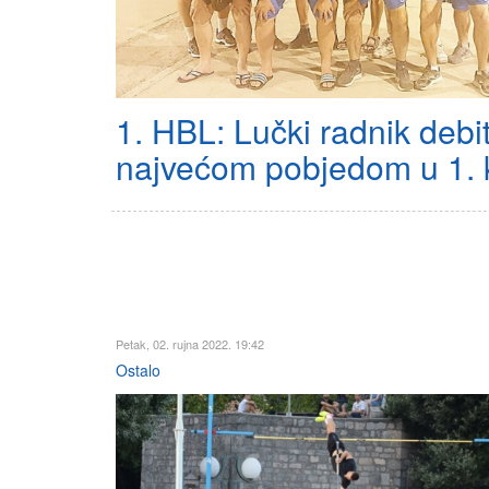
1. HBL: Lučki radnik debi
najvećom pobjedom u 1. 
Petak, 02. rujna 2022. 19:42
Ostalo