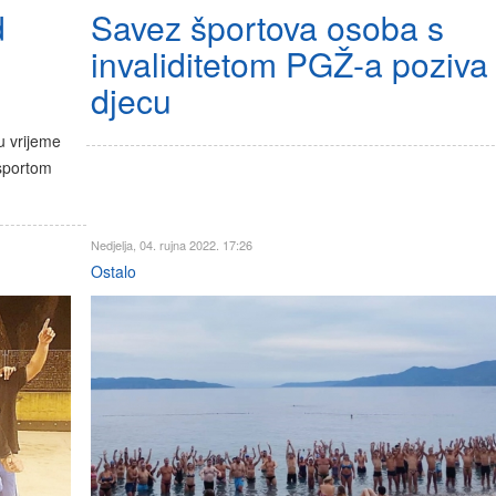
d
Savez športova osoba s
invaliditetom PGŽ-a poziva
djecu
u vrijeme
 sportom
Nedjelja, 04. rujna 2022. 17:26
Ostalo