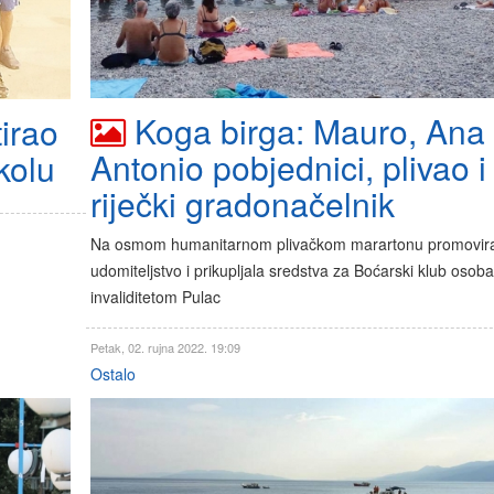
Koga birga: Mauro, Ana 
tirao
Antonio pobjednici, plivao i
kolu
riječki gradonačelnik
Na osmom humanitarnom plivačkom marartonu promovira
udomiteljstvo i prikupljala sredstva za Boćarski klub osoba
invaliditetom Pulac
Petak, 02. rujna 2022. 19:09
Ostalo