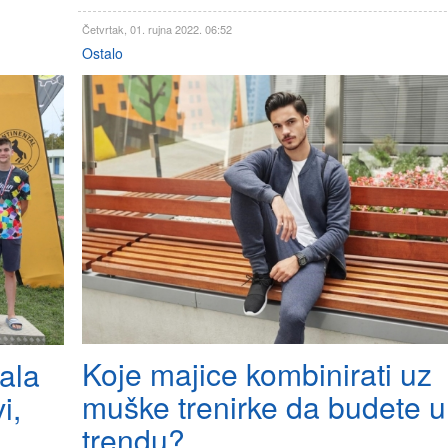
Četvrtak, 01. rujna 2022. 06:52
Ostalo
Koje majice kombinirati uz
vala
muške trenirke da budete u
i,
trendu?