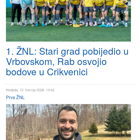
1. ŽNL: Stari grad pobijedio u
Vrbovskom, Rab osvojio
bodove u Crikvenici
Nedjelja, 12. travnja 2026. 14:42
Prva ŽNL