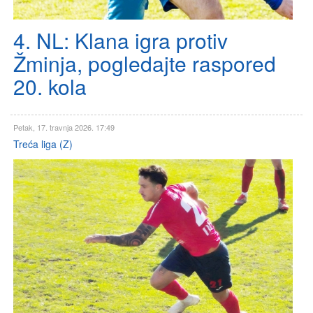
4. NL: Klana igra protiv
Žminja, pogledajte raspored
20. kola
Petak, 17. travnja 2026. 17:49
Treća liga (Z)