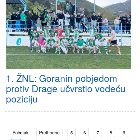
1. ŽNL: Goranin pobjedom
protiv Drage učvrstio vodeću
poziciju
Početak
Prethodno
5
6
7
8
9