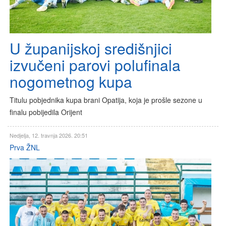
U županijskoj središnjici
izvučeni parovi polufinala
nogometnog kupa
Titulu pobjednika kupa brani Opatija, koja je prošle sezone u
finalu pobijedila Orijent
Nedjelja, 12. travnja 2026. 20:51
Prva ŽNL