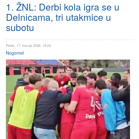
1. ŽNL: Derbi kola igra se u
Delnicama, tri utakmice u
subotu
Petak, 17. travnja 2026. 18:04
Nogomet