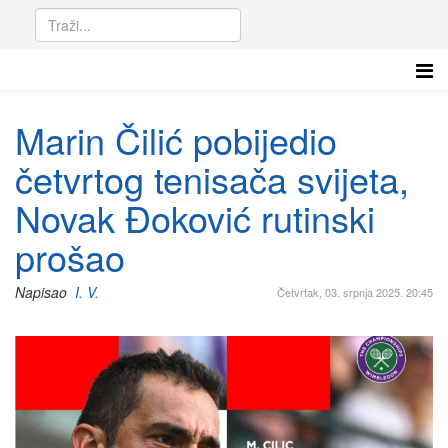
Marin Čilić pobijedio
četvrtog tenisača svijeta,
Novak Đoković rutinski
prošao
Napisao
I. V.
Četvrtak, 03. srpnja 2025. 20:45