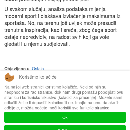
U svakom slučaju, analiza podataka mijenja
moderni sport i olakšava izvlačenje maksimuma iz
sportaša. No, na terenu još uvijek može presuditi
trenutna inspiracija, kao i sreća, zbog čega sport
ostaje nepredvidiv, na radost svih koji ga vole
gledati i u njemu sudjelovati.
Objavljeno u
Ostalo
Koristimo kolačiće
na vrh članka
Na našoj web stranici koristimo kolačiće. Neki od njih su
neophodni za rad stranice, dok nam drugi pomažu poboljšati ovu
stranicu i korisničko iskustvo (kolačići za praćenje). Možete sami
odlučiti želite li dopustiti kolačiće ili ne. Imajte na umu da ako ih
odbijete, možda nećete moći koristiti sve funkcije stranice.
Impressum
Ok
Politika privatnosti