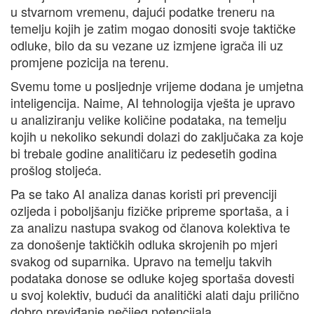
u stvarnom vremenu, dajući podatke treneru na
temelju kojih je zatim mogao donositi svoje taktičke
odluke, bilo da su vezane uz izmjene igrača ili uz
promjene pozicija na terenu.
Svemu tome u posljednje vrijeme dodana je umjetna
inteligencija. Naime, AI tehnologija vješta je upravo
u analiziranju velike količine podataka, na temelju
kojih u nekoliko sekundi dolazi do zaključaka za koje
bi trebale godine analitičaru iz pedesetih godina
prošlog stoljeća.
Pa se tako AI analiza danas koristi pri prevenciji
ozljeda i poboljšanju fizičke pripreme sportaša, a i
za analizu nastupa svakog od članova kolektiva te
za donošenje taktičkih odluka skrojenih po mjeri
svakog od suparnika. Upravo na temelju takvih
podataka donose se odluke kojeg sportaša dovesti
u svoj kolektiv, budući da analitički alati daju prilično
dobro previđanje nečijeg potencijala.