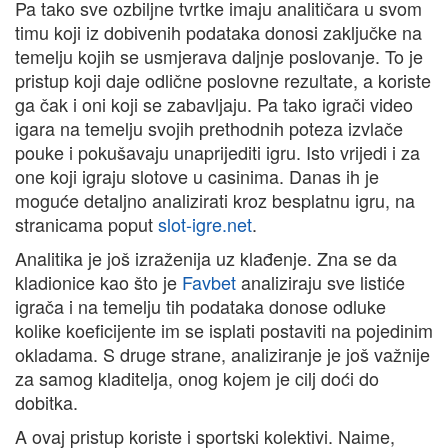
Pa tako sve ozbiljne tvrtke imaju analitičara u svom
timu koji iz dobivenih podataka donosi zaključke na
temelju kojih se usmjerava daljnje poslovanje. To je
pristup koji daje odlične poslovne rezultate, a koriste
ga čak i oni koji se zabavljaju. Pa tako igrači video
igara na temelju svojih prethodnih poteza izvlače
pouke i pokušavaju unaprijediti igru. Isto vrijedi i za
one koji igraju slotove u casinima. Danas ih je
moguće detaljno analizirati kroz besplatnu igru, na
stranicama poput
slot-igre.net
.
Analitika je još izraženija uz klađenje. Zna se da
kladionice kao što je
Favbet
analiziraju sve listiće
igrača i na temelju tih podataka donose odluke
kolike koeficijente im se isplati postaviti na pojedinim
okladama. S druge strane, analiziranje je još važnije
za samog kladitelja, onog kojem je cilj doći do
dobitka.
A ovaj pristup koriste i sportski kolektivi. Naime,