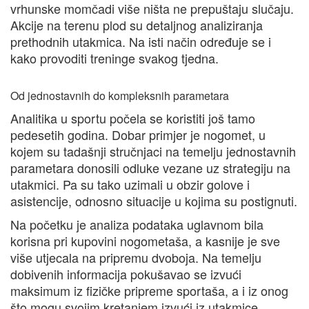
vrhunske momčadi više ništa ne prepuštaju slučaju.
Akcije na terenu plod su detaljnog analiziranja
prethodnih utakmica. Na isti način određuje se i
kako provoditi treninge svakog tjedna.
Od jednostavnih do kompleksnih parametara
Analitika u sportu počela se koristiti još tamo
pedesetih godina. Dobar primjer je nogomet, u
kojem su tadašnji stručnjaci na temelju jednostavnih
parametara donosili odluke vezane uz strategiju na
utakmici. Pa su tako uzimali u obzir golove i
asistencije, odnosno situacije u kojima su postignuti.
Na početku je analiza podataka uglavnom bila
korisna pri kupovini nogometaša, a kasnije je sve
više utjecala na pripremu dvoboja. Na temelju
dobivenih informacija pokušavao se izvući
maksimum iz fizičke pripreme sportaša, a i iz onog
što mogu svojim kretanjem izvući iz utakmice.