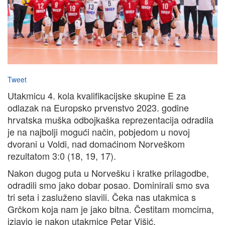
Tweet
Utakmicu 4. kola kvalifikacijske skupine E za
odlazak na Europsko prvenstvo 2023. godine
hrvatska muška odbojkaška reprezentacija odradila
je na najbolji mogući način, pobjedom u novoj
dvorani u Voldi, nad domaćinom Norveškom
rezultatom 3:0 (18, 19, 17).
Nakon dugog puta u Norvešku i kratke prilagodbe,
odradili smo jako dobar posao. Dominirali smo sva
tri seta i zasluženo slavili. Čeka nas utakmica s
Grčkom koja nam je jako bitna. Čestitam momcima,
izjavio je nakon utakmice Petar Višić.