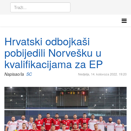
Hrvatski odbojkaši
pobijedili Norvešku u
kvalifikacijama za EP
Napisao/la
SC
Nedjelja, 14. kolovoza 2022. 19:20