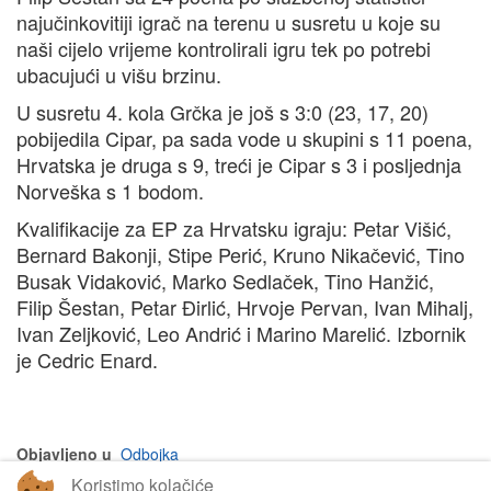
najučinkovitiji igrač na terenu u susretu u koje su
naši cijelo vrijeme kontrolirali igru tek po potrebi
ubacujući u višu brzinu.
U susretu 4. kola Grčka je još s 3:0 (23, 17, 20)
pobijedila Cipar, pa sada vode u skupini s 11 poena,
Hrvatska je druga s 9, treći je Cipar s 3 i posljednja
Norveška s 1 bodom.
Kvalifikacije za EP za Hrvatsku igraju: Petar Višić,
Bernard Bakonji, Stipe Perić, Kruno Nikačević, Tino
Busak Vidaković, Marko Sedlaček, Tino Hanžić,
Filip Šestan, Petar Đirlić, Hrvoje Pervan, Ivan Mihalj,
Ivan Zeljković, Leo Andrić i Marino Marelić. Izbornik
je Cedric Enard.
Objavljeno u
Odbojka
Koristimo kolačiće