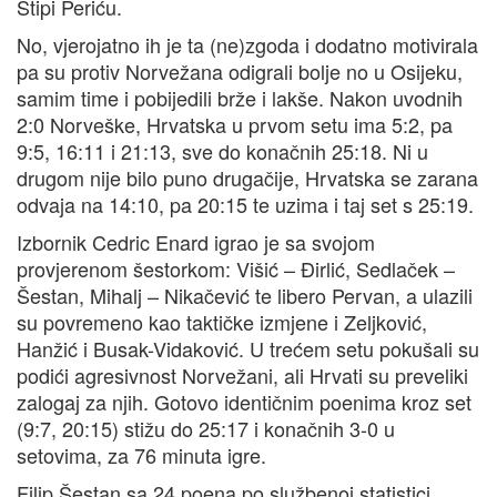
Stipi Periću.
No, vjerojatno ih je ta (ne)zgoda i dodatno motivirala
pa su protiv Norvežana odigrali bolje no u Osijeku,
samim time i pobijedili brže i lakše. Nakon uvodnih
2:0 Norveške, Hrvatska u prvom setu ima 5:2, pa
9:5, 16:11 i 21:13, sve do konačnih 25:18. Ni u
drugom nije bilo puno drugačije, Hrvatska se zarana
odvaja na 14:10, pa 20:15 te uzima i taj set s 25:19.
Izbornik Cedric Enard igrao je sa svojom
provjerenom šestorkom: Višić – Đirlić, Sedlaček –
Šestan, Mihalj – Nikačević te libero Pervan, a ulazili
su povremeno kao taktičke izmjene i Zeljković,
Hanžić i Busak-Vidaković. U trećem setu pokušali su
podići agresivnost Norvežani, ali Hrvati su preveliki
zalogaj za njih. Gotovo identičnim poenima kroz set
(9:7, 20:15) stižu do 25:17 i konačnih 3-0 u
setovima, za 76 minuta igre.
Filip Šestan sa 24 poena po službenoj statistici