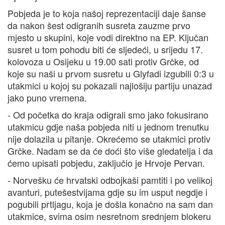
Pobjeda je to koja našoj reprezentaciji daje šanse
da nakon šest odigranih susreta zauzme prvo
mjesto u skupini, koje vodi direktno na EP. Ključan
susret u tom pohodu biti će sljedeći, u srijedu 17.
kolovoza u Osijeku u 19.00 sati protiv Grčke, od
koje su naši u prvom susretu u Glyfadi izgubili 0:3 u
utakmici u kojoj su pokazali najlošiju partiju unazad
jako puno vremena.
- Od početka do kraja odigrali smo jako fokusirano
utakmicu gdje naša pobjeda niti u jednom trenutku
nije dolazila u pitanje. Okrećemo se utakmici protiv
Grčke. Nadam se da će doći što više gledatelja i da
ćemo upisati pobjedu, zaključio je Hrvoje Pervan.
- Norvešku će hrvatski odbojkaši pamtiti i po velikoj
avanturi, putešestvijama gdje su im usput negdje i
pogubili prtljagu, koja je došla konačno na sam dan
utakmice, svima osim nesretnom srednjem blokeru