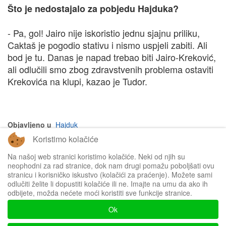
Što je nedostajalo za pobjedu Hajduka?
- Pa, gol! Jairo nije iskoristio jednu sjajnu priliku,
Caktaš je pogodio stativu i nismo uspjeli zabiti. Ali
bod je tu. Danas je napad trebao biti Jairo-Kreković,
ali odlučili smo zbog zdravstvenih problema ostaviti
Krekovića na klupi, kazao je Tudor.
Objavljeno u
Hajduk
Koristimo kolačiće
na vrh članka
Na našoj web stranici koristimo kolačiće. Neki od njih su
neophodni za rad stranice, dok nam drugi pomažu poboljšati ovu
stranicu i korisničko iskustvo (kolačići za praćenje). Možete sami
odlučiti želite li dopustiti kolačiće ili ne. Imajte na umu da ako ih
odbijete, možda nećete moći koristiti sve funkcije stranice.
Impressum
Ok