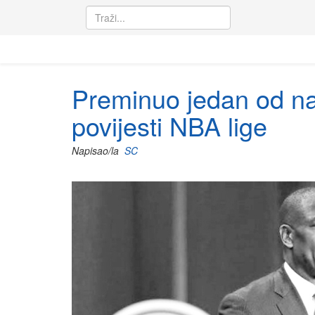
Preminuo jedan od na
povijesti NBA lige
Napisao/la
SC