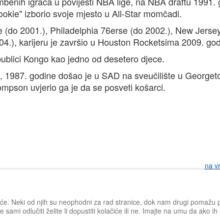
benih igrača u povijesti NBA lige, na NBA draftu 1991.
rookie" izborio svoje mjesto u All-Star momčadi.
 (do 2001.), Philadelphia 76erse (do 2002.), New Jerse
4.), karijeru je završio u Houston Rocketsima 2009. god
blici Kongo kao jedno od desetero djece.
u, 1987. godine došao je u SAD na sveučilište u George
hompson uvjerio ga je da se posveti košarci.
na v
iće. Neki od njih su neophodni za rad stranice, dok nam drugi pomažu po
 sami odlučiti želite li dopustiti kolačiće ili ne. Imajte na umu da ako i
Impressum