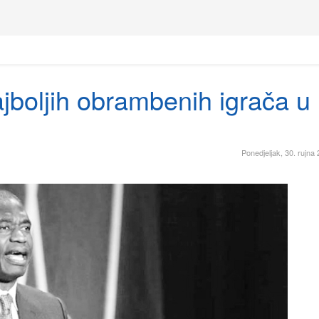
jboljih obrambenih igrača u
Ponedjeljak, 30. rujna