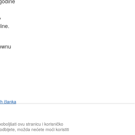
 godine
y
ine.
townu
rh članka
boljšati ovu stranicu i korisničko
h odbijete, možda nećete moći koristiti