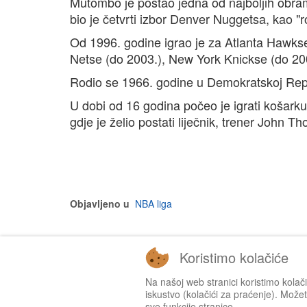
Mutombo je postao jedna od najboljih obram
bio je četvrti izbor Denver Nuggetsa, kao "
Od 1996. godine igrao je za Atlanta Hawkse
Netse (do 2003.), New York Knickse (do 200
Rodio se 1966. godine u Demokratskoj Repu
U dobi od 16 godina počeo je igrati košark
gdje je želio postati liječnik, trener John T
Objavljeno u
NBA liga
Koristimo kolačiće
Na našoj web stranici koristimo kolač
iskustvo (kolačići za praćenje). Možete
sve funkcije stranice.