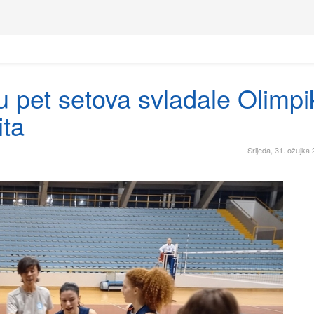
u pet setova svladale Olimpik
ita
Srijeda, 31. ožujka