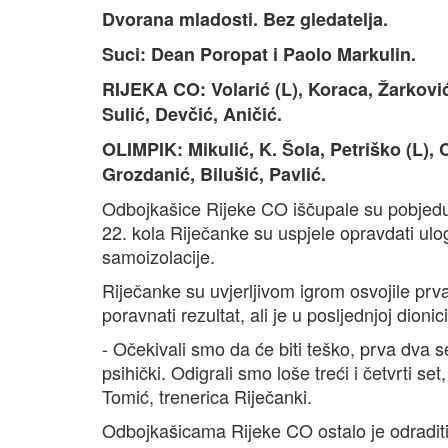
Dvorana mladosti. Bez gledatelja.
Suci: Dean Poropat i Paolo Markulin.
RIJEKA CO: Volarić (L), Koraca, Žarković,
Sulić, Devčić, Aničić.
OLIMPIK: Mikulić, K. Šola, Petriško (L), 
Grozdanić, Bilušić, Pavlić.
Odbojkašice Rijeke CO iščupale su pobjedu 
22. kola Riječanke su uspjele opravdati ulogu
samoizolacije.
Riječanke su uvjerljivom igrom osvojile prv
poravnati rezultat, ali je u posljednjoj dion
- Očekivali smo da će biti teško, prva dva se
psihički. Odigrali smo loše treći i četvrti s
Tomić, trenerica Riječanki.
Odbojkašicama Rijeke CO ostalo je odraditi