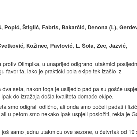
 Popić, Štiglić, Fabris, Bakarčić, Denona (L), Gerdev
Cvetković, Kožinec, Pavlović, L. Šola, Zec, Jazvić,
protiv Olimpika, u unaprijed odigranoj utakmici posljed
 favorita, iako je praktički pola ekipe tek izašlo iz
a dva seta, nakon toga je uslijedio pad pa su gošće uspje
ici ipak do izražaja došla kvaliteta domaće ekipe.
ta smo odigrali odlično, ali onda smo počeli padati i fizičk
et, ali u petom smo nekako ipak uspjeli posložiti, rekla je 
 još samo jednu utakmicu ove sezone, u četvrtak od 19 s