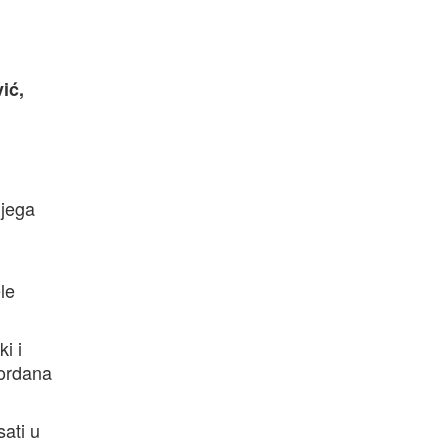
ić,
njega
le
i i
Gordana
ati u