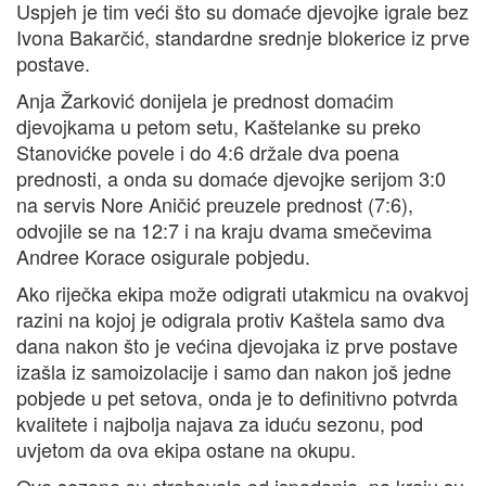
Uspjeh je tim veći što su domaće djevojke igrale bez
Ivona Bakarčić, standardne srednje blokerice iz prve
postave.
Anja Žarković donijela je prednost domaćim
djevojkama u petom setu, Kaštelanke su preko
Stanovićke povele i do 4:6 držale dva poena
prednosti, a onda su domaće djevojke serijom 3:0
na servis Nore Aničić preuzele prednost (7:6),
odvojile se na 12:7 i na kraju dvama smečevima
Andree Korace osigurale pobjedu.
Ako riječka ekipa može odigrati utakmicu na ovakvoj
razini na kojoj je odigrala protiv Kaštela samo dva
dana nakon što je većina djevojaka iz prve postave
izašla iz samoizolacije i samo dan nakon još jedne
pobjede u pet setova, onda je to definitivno potvrda
kvalitete i najbolja najava za iduću sezonu, pod
uvjetom da ova ekipa ostane na okupu.
Ove sezone su strahovale od ispadanja, na kraju su