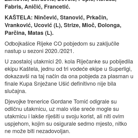
Fabris, Aničić, Francetić.
KAŠTELA: Ninčević, Stanović, Prkačin,
Vranković, Ucović (L), Strize, Mioč, Đolonga,
Parčina, Matas (L).
Odbojkašice Rijeke CO pobjedom su zaključile
nastup u sezoni 2020./2021.
U zaostaloj utakmici 20. kola Riječanke su pobijedila
ekipu Kaštela, jednu od tri vodeće ekipe u Superligi,
dokazavši na taj način da ona pobjeda za plasman u
finale Kupa Snježane Ušić definitivno nije bila
slučajna.
Djevojke trenerice Gordane Tomić odigrale su
odličnu utakmicu, uz malo više sreće mogle su
utakmicu i lakše riješiti u svoju korist, ali niti ovim
uspjehom, kojim su osigurale sedmo mjesto, nitko
ne može biti nezadovoljan.