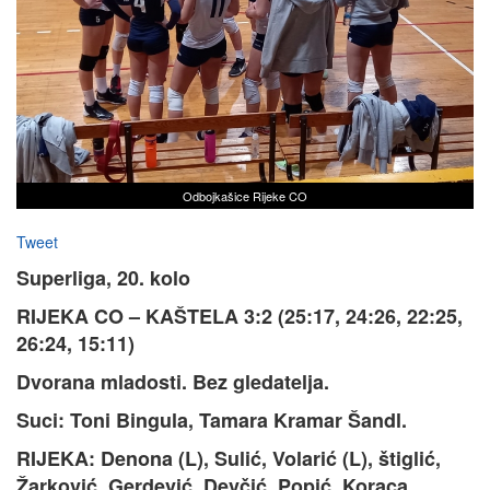
Odbojkašice Rijeke CO
Tweet
Superliga, 20. kolo
RIJEKA CO – KAŠTELA 3:2 (25:17, 24:26, 22:25,
26:24, 15:11)
Dvorana mladosti. Bez gledatelja.
Suci: Toni Bingula, Tamara Kramar Šandl.
RIJEKA: Denona (L), Sulić, Volarić (L), štiglić,
Žarković, Gerdević, Devčić, Popić, Koraca,