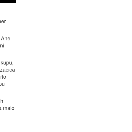
ner
k Ane
ni
okupu,
izačica
rlo
epu
ih
pa malo