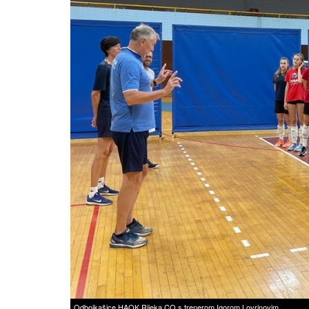
Odbojkašice HAOK Rijeka CO s trenerom Igorom Lovrinovim