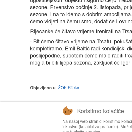
sezone. Prvenstvo počinje 2. listopada, prij
sezone. I na to idemo s dobrim ambciijama.
ćemo vidjeti na čemu smo, dodat će Lovrin
Riječanke će čitavo vrijeme trenirati na Trsa
- Bit ćemo čitavo vrijeme na Trsatu, pokuš
kompletiramo. Emil Baltić radi kondicijski dio,
poslijepodne, subotom ćemo malo raditi trča
mogla bi biti lijepa sezona, zaključit će Igor
Objavljeno u
ŽOK Rijeka
Koristimo kolačiće
Na našoj web stranici koristimo kolač
iskustvo (kolačići za praćenje). Možete
sve funkcije stranice.