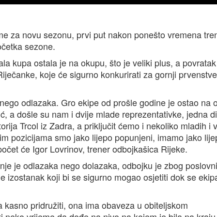
me za novu sezonu, prvi put nakon ponešto vremena tre
očetka sezone.
la kupa ostala je na okupu, što je veliki plus, a povrata
iječanke, koje će sigurno konkurirati za gornji prvenstve
ego odlazaka. Gro ekipe od prošle godine je ostao na 
ć, a došle su nam i dvije mlade reprezentativke, jedna d
orija Trcol iz Zadra, a priključit ćemo i nekoliko mladih i v
vim pozicijama smo jako lijepo popunjeni, imamo jako lij
apočet će Igor Lovrinov, trener odbojkašica Rijeke.
anje je odlazaka nego dolazaka, odbojku je zbog poslovn
je izostanak koji bi se sigurno mogao osjetiti dok se eki
a kasno pridružiti, ona ima obaveza u obiteljskom
ati neko vrijeme da dođe na nivo na kojem je bila na kraju