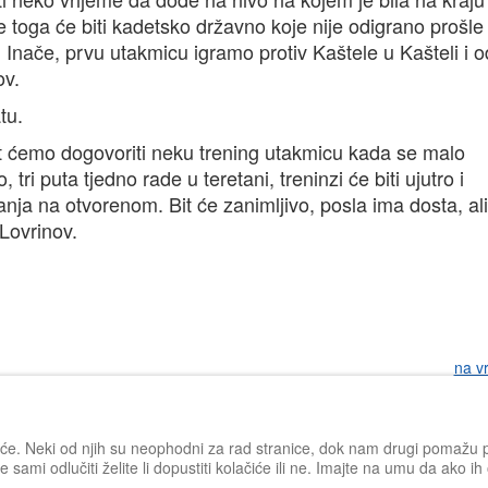
e toga će biti kadetsko državno koje nije odigrano prošle
 Inače, prvu utakmicu igramo protiv Kaštele u Kašteli i
ov.
tu.
at ćemo dogovoriti neku trening utakmicu kada se malo
 tri puta tjedno rade u teretani, treninzi će biti ujutro i
nja na otvorenom. Bit će zanimljivo, posla ima dosta, ali
 Lovrinov.
na v
iće. Neki od njih su neophodni za rad stranice, dok nam drugi pomažu po
 sami odlučiti želite li dopustiti kolačiće ili ne. Imajte na umu da ako i
Impressum